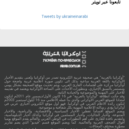
تابعونا عبر تويتر
Tweets by ukraineinarabi
"أوكرانيا بالعربية" هي صحيفة عربية الكترونية تصدر من أوكرانيا وتُعنى بتقديم الأخبار
الأوكرانية باللغة العربية ساعية بذلك الى تكوين صورة اعلامية عربية واضحة حول
أوكرانيا مركزة على اهتمامات القارئ العربي، ويتم تحديث موقع الصحيفة بشكل يومي
ومستمر بالسبق الإخباري، وبتطورات الأحداث على الساحة الأوكرانية ويعتمد في تقديمه
للاخبار على المهنية والموضوعية والحيادية التامة.
وقد جائت انطلاقة "أوكرانيا بالعربية" في 16 كانون الأول/ديسمبر عام 2011م لتكون
امتدادا للموقع العربي الاوكراني والذي بدأ عمله الاعلامي منذ 16 أيلول/سبتمبر 2003م
لتكون رائدة الاعلام العربي في أوكرانيا. فهو أول موقع الكتروني أخباري عربي في
أوكرانيا يؤدي رسالته الاعلامية المهنية بكل شفافية و موضوعية.
ويضم الموقع أقساماً تغطي: الأخبار السياسية، والاقتصادية، والرياضية، والاخبار
المتنوعة، وأخبار الجاليات، وأخبار المسلمين في أوكرانيا وكذلك أخبار الدبلوماسية،
ولتقديم نافذة للقارئ على أهم التطورات في الوطن العربي والعالم يقدم الموقع يوميا
أقوال الصحف العربية والعالمية. كما ويضم الموقع قسم "فيديو" الذي يضم تقارير
مصوَّرة بمختلف المجالات.