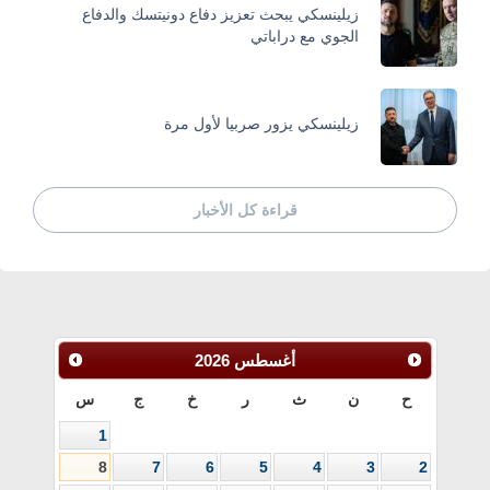
زيلينسكي يبحث تعزيز دفاع دونيتسك والدفاع
الجوي مع دراباتي
زيلينسكي يزور صربيا لأول مرة
قراءة كل الأخبار
أغسطس
2026
ح
ن
ث
ر
خ
ج
س
1
8
7
6
5
4
3
2