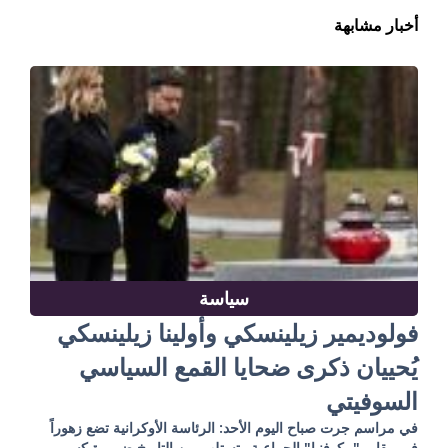
أخبار مشابهة
سياسة
فولوديمير زيلينسكي وأولينا زيلينسكي
يُحييان ذكرى ضحايا القمع السياسي
السوفيتي
في مراسم جرت صباح اليوم الأحد: الرئاسة الأوكرانية تضع زهوراً
في مقابر "بيكوفنيا" الجماعية وتستلهم من التاريخ ضرورة كسر