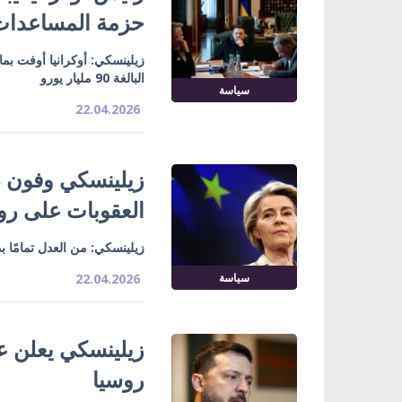
حزمة المساعدات ا
زيلينسكي: أوكرانيا أوفت بم
البالغة 90 مليار يورو
سياسة
22.04.2026
زيلينسكي وفون دي
العقوبات على رو
زيلينسكي: من العدل تمامًا ب
سياسة
22.04.2026
روسيا