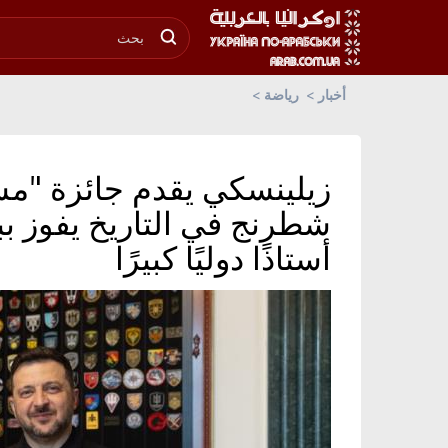
أخبار
رياضة
زيلينسكي يقدم جائزة "مست
شطرنج في التاريخ يفوز بب
أستاذًا دوليًا كبيرًا