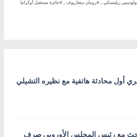
لوديمير زيلينسكي
,
#رومان ديغتاريوف
,
#جائزة مستقبل أوكرانيا
ري أول محادثة هاتفية مع نظيره التشيلي
يبحث مع رئيس المجلس الأوروبي صرف