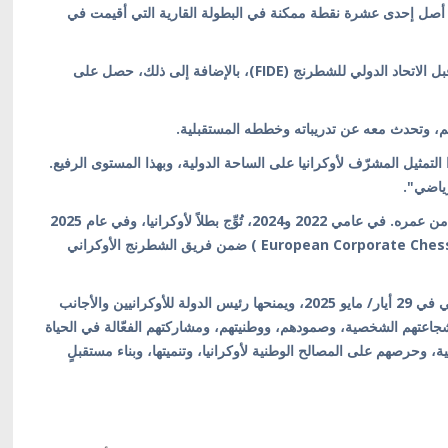
أصل إحدى عشرة نقطة ممكنة في البطولة القارية التي أقيمت في
وحاز أداء اللاعب الأوكراني المتميز على 2781 نقطة من قبل الاتحاد الدولي للشطرنج (FIDE)، بالإضافة إلى ذلك، حصل على
هم، وتحدث معه عن تدريباته وخططه المستقبلية.
لتمثيل المشرّف لأوكرانيا على الساحة الدولية، وبهذا المستوى الرفيع.
رياضي".
يُذكر أن الشاب يمارس الشطرنج منذ أن كان في الخامسة من عمره. في عامي 2022 و2024، تُوِّج بطلاً لأوكرانيا، وفي عام 2025
فاز ببطولة أوروبا للشطرنج للشركات (European Corporate Chess Championship ) ضمن فريق الشطرنج الأوكراني
وقد أُقرّت جائزة "مستقبل أوكرانيا" بموجب مرسوم رئاسي في 29 أيار/ مايو 2025، ويمنحها رئيس الدولة للأوكرانيين والأجانب
ل أعمارهم عن 18 عاماً، تقديراً لشجاعتهم الشخصية، وصمودهم، ووطنيتهم، ومشاركتهم الفعّالة في الحياة
ة، وحرصهم على المصالح الوطنية لأوكرانيا، وتنميتها، وبناء مستقبلٍ