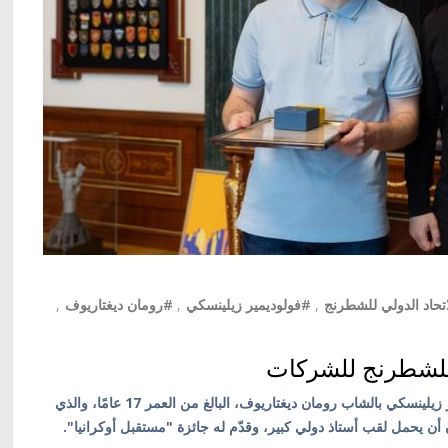
تحاد الدولي للشطرنج
,
#فولوديمير زيلينسكي
,
#رومان ديغتاريوف
,
 للشطرنج للشركات
كييف/ أوكرانيا بالعربية/ التقى الرئيس الأوكراني فولوديمير زيلينسكي بالشاب رومان ديغتاريوف، البالغ من العمر 17 عامًا، والذي
أن يحمل لقب أستاذ دولي كبير، وقدّم له جائزة "مستقبل أوكرانيا".