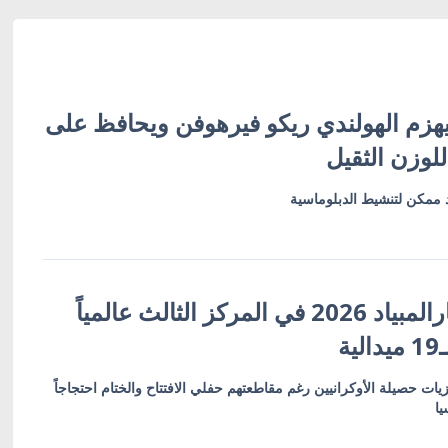
هزم الهولندي ريكو فيرهوفن ويحافظ على
لوزن الثقيل
ممكن لتنشيط الدبلوماسية
أوكرانيا تختتم البارالمبياد 2026 في المركز الثالث عالمياً
ة
ت و8 فضيات و8 برونزيات حصيلة الأوكرانيين رغم مقاطعتهم حفلي الافتتاح والختام احتجاجاً
يا