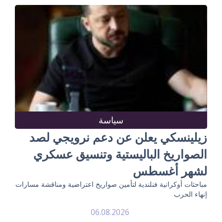
سياسة
زيلينسكي يعلن عن دعم نرويجي لصد
الصواريخ الباليستية وتنسيق عسكري
لشهر أغسطس
مباحثات أوكرانية فنلندية لتأمين صواريخ اعتراضية ومناقشة مسارات
إنهاء الحرب
06.08.2026