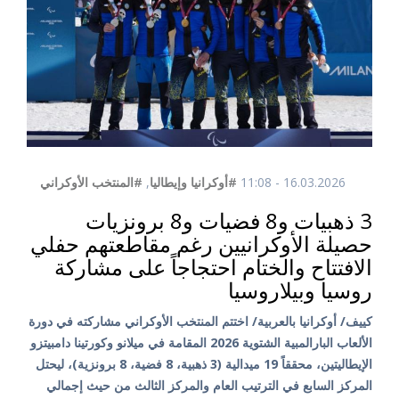
16.03.2026 - 11:08
#أوكرانيا وإيطاليا
,
#المنتخب الأوكراني
3 ذهبيات و8 فضيات و8 برونزيات
حصيلة الأوكرانيين رغم مقاطعتهم حفلي
الافتتاح والختام احتجاجاً على مشاركة
روسيا وبيلاروسيا
كييف/ أوكرانيا بالعربية/ اختتم المنتخب الأوكراني مشاركته في دورة
الألعاب البارالمبية الشتوية 2026 المقامة في ميلانو وكورتينا دامبيتزو
الإيطاليتين، محققاً 19 ميدالية (3 ذهبية، 8 فضية، 8 برونزية)، ليحتل
المركز السابع في الترتيب العام والمركز الثالث من حيث إجمالي