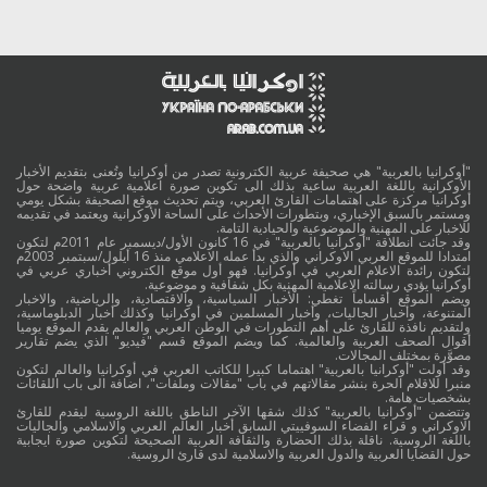
"أوكرانيا بالعربية" هي صحيفة عربية الكترونية تصدر من أوكرانيا وتُعنى بتقديم الأخبار
الأوكرانية باللغة العربية ساعية بذلك الى تكوين صورة اعلامية عربية واضحة حول
أوكرانيا مركزة على اهتمامات القارئ العربي، ويتم تحديث موقع الصحيفة بشكل يومي
ومستمر بالسبق الإخباري، وبتطورات الأحداث على الساحة الأوكرانية ويعتمد في تقديمه
للاخبار على المهنية والموضوعية والحيادية التامة.
وقد جائت انطلاقة "أوكرانيا بالعربية" في 16 كانون الأول/ديسمبر عام 2011م لتكون
امتدادا للموقع العربي الاوكراني والذي بدأ عمله الاعلامي منذ 16 أيلول/سبتمبر 2003م
لتكون رائدة الاعلام العربي في أوكرانيا. فهو أول موقع الكتروني أخباري عربي في
أوكرانيا يؤدي رسالته الاعلامية المهنية بكل شفافية و موضوعية.
ويضم الموقع أقساماً تغطي: الأخبار السياسية، والاقتصادية، والرياضية، والاخبار
المتنوعة، وأخبار الجاليات، وأخبار المسلمين في أوكرانيا وكذلك أخبار الدبلوماسية،
ولتقديم نافذة للقارئ على أهم التطورات في الوطن العربي والعالم يقدم الموقع يوميا
أقوال الصحف العربية والعالمية. كما ويضم الموقع قسم "فيديو" الذي يضم تقارير
مصوَّرة بمختلف المجالات.
وقد أولت "أوكرانيا بالعربية" اهتماما كبيرا للكاتب العربي في أوكرانيا والعالم لتكون
منبرا للاقلام الحرة بنشر مقالاتهم في باب "مقالات وملفات"، اضافة الى باب اللقائات
بشخصيات هامة.
وتتضمن "أوكرانيا بالعربية" كذلك شقها الآخر الناطق باللغة الروسية ليقدم للقارئ
الاوكراني و قراء الفضاء السوفييتي السابق أخبار العالم العربي والاسلامي والجاليات
باللغة الروسية. ناقلة بذلك الحضارة والثقافة العربية الصحيحة لتكوين صورة ايجابية
حول القضايا العربية والدول العربية والاسلامية لدى قارئ الروسية.