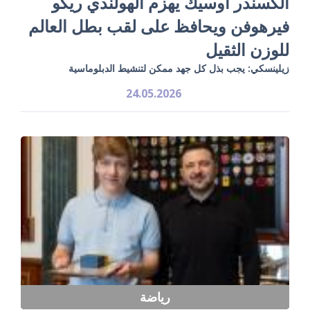
ألكسندر أوسيك يهزم الهولندي ريكو
فيرهوفن ويحافظ على لقب بطل العالم
للوزن الثقيل
زيلينسكي: يجب بذل كل جهد ممكن لتنشيط الدبلوماسية
24.05.2026
رياضة