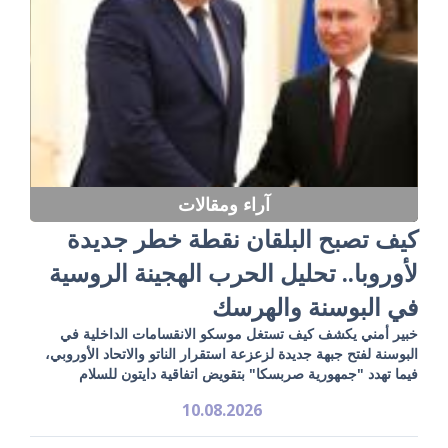
آراء ومقالات
كيف تصبح البلقان نقطة خطر جديدة
لأوروبا.. تحليل الحرب الهجينة الروسية
في البوسنة والهرسك
خبير أمني يكشف كيف تستغل موسكو الانقسامات الداخلية في
البوسنة لفتح جبهة جديدة لزعزعة استقرار الناتو والاتحاد الأوروبي،
فيما تهدد "جمهورية صربسكا" بتقويض اتفاقية دايتون للسلام
10.08.2026