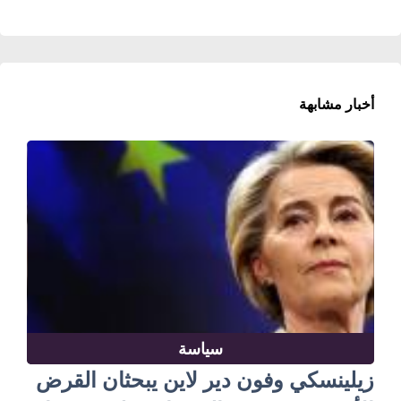
أخبار مشابهة
سياسة
زيلينسكي وفون دير لاين يبحثان القرض