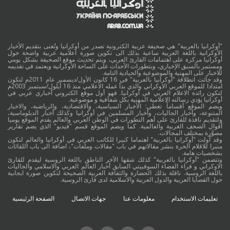
"أوكرانيا بالعربية" هي صحيفة عربية الكترونية تصدر من أوكرانيا وتُعنى بتقديم الأخبار
الأوكرانية باللغة العربية ساعية بذلك الى تكوين صورة اعلامية عربية واضحة حول
أوكرانيا مركزة على اهتمامات القارئ العربي، ويتم تحديث موقع الصحيفة بشكل يومي
ومستمر بالسبق الإخباري، وبتطورات الأحداث على الساحة الأوكرانية ويعتمد في تقديمه
للاخبار على المهنية والموضوعية والحيادية التامة.
وقد جائت انطلاقة "أوكرانيا بالعربية" في 16 كانون الأول/ديسمبر عام 2011م لتكون
امتدادا للموقع العربي الاوكراني والذي بدأ عمله الاعلامي منذ 16 أيلول/سبتمبر 2003م
لتكون رائدة الاعلام العربي في أوكرانيا. فهو أول موقع الكتروني أخباري عربي في
أوكرانيا يؤدي رسالته الاعلامية المهنية بكل شفافية و موضوعية.
ويضم الموقع أقساماً تغطي: الأخبار السياسية، والاقتصادية، والرياضية، والاخبار
المتنوعة، وأخبار الجاليات، وأخبار المسلمين في أوكرانيا وكذلك أخبار الدبلوماسية،
ولتقديم نافذة للقارئ على أهم التطورات في الوطن العربي والعالم يقدم الموقع يوميا
أقوال الصحف العربية والعالمية. كما ويضم الموقع قسم "فيديو" الذي يضم تقارير
مصوَّرة بمختلف المجالات.
وقد أولت "أوكرانيا بالعربية" اهتماما كبيرا للكاتب العربي في أوكرانيا والعالم لتكون
منبرا للاقلام الحرة بنشر مقالاتهم في باب "مقالات وملفات"، اضافة الى باب اللقائات
بشخصيات هامة.
وتتضمن "أوكرانيا بالعربية" كذلك شقها الآخر الناطق باللغة الروسية ليقدم للقارئ
الاوكراني و قراء الفضاء السوفييتي السابق أخبار العالم العربي والاسلامي والجاليات
باللغة الروسية. ناقلة بذلك الحضارة والثقافة العربية الصحيحة لتكوين صورة ايجابية
حول القضايا العربية والدول العربية والاسلامية لدى قارئ الروسية.
تعليمات الاستخدام
معلومات عنا
جهات الاتصال
الصفحة الرئيسية