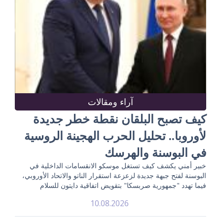
آراء ومقالات
كيف تصبح البلقان نقطة خطر جديدة
لأوروبا.. تحليل الحرب الهجينة الروسية
في البوسنة والهرسك
خبير أمني يكشف كيف تستغل موسكو الانقسامات الداخلية في
البوسنة لفتح جبهة جديدة لزعزعة استقرار الناتو والاتحاد الأوروبي،
فيما تهدد "جمهورية صربسكا" بتقويض اتفاقية دايتون للسلام
10.08.2026