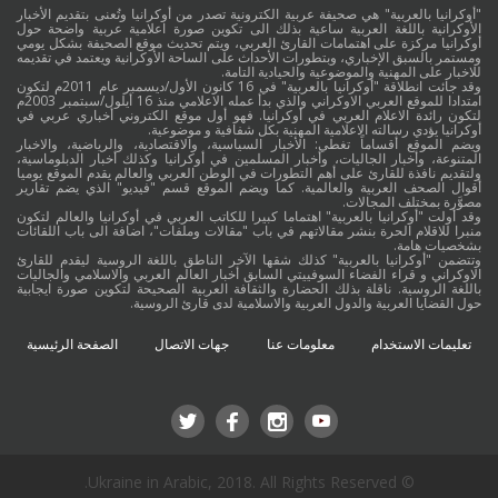
"أوكرانيا بالعربية" هي صحيفة عربية الكترونية تصدر من أوكرانيا وتُعنى بتقديم الأخبار
الأوكرانية باللغة العربية ساعية بذلك الى تكوين صورة اعلامية عربية واضحة حول
أوكرانيا مركزة على اهتمامات القارئ العربي، ويتم تحديث موقع الصحيفة بشكل يومي
ومستمر بالسبق الإخباري، وبتطورات الأحداث على الساحة الأوكرانية ويعتمد في تقديمه
للاخبار على المهنية والموضوعية والحيادية التامة.
وقد جائت انطلاقة "أوكرانيا بالعربية" في 16 كانون الأول/ديسمبر عام 2011م لتكون
امتدادا للموقع العربي الاوكراني والذي بدأ عمله الاعلامي منذ 16 أيلول/سبتمبر 2003م
لتكون رائدة الاعلام العربي في أوكرانيا. فهو أول موقع الكتروني أخباري عربي في
أوكرانيا يؤدي رسالته الاعلامية المهنية بكل شفافية و موضوعية.
ويضم الموقع أقساماً تغطي: الأخبار السياسية، والاقتصادية، والرياضية، والاخبار
المتنوعة، وأخبار الجاليات، وأخبار المسلمين في أوكرانيا وكذلك أخبار الدبلوماسية،
ولتقديم نافذة للقارئ على أهم التطورات في الوطن العربي والعالم يقدم الموقع يوميا
أقوال الصحف العربية والعالمية. كما ويضم الموقع قسم "فيديو" الذي يضم تقارير
مصوَّرة بمختلف المجالات.
وقد أولت "أوكرانيا بالعربية" اهتماما كبيرا للكاتب العربي في أوكرانيا والعالم لتكون
منبرا للاقلام الحرة بنشر مقالاتهم في باب "مقالات وملفات"، اضافة الى باب اللقائات
بشخصيات هامة.
وتتضمن "أوكرانيا بالعربية" كذلك شقها الآخر الناطق باللغة الروسية ليقدم للقارئ
الاوكراني و قراء الفضاء السوفييتي السابق أخبار العالم العربي والاسلامي والجاليات
باللغة الروسية. ناقلة بذلك الحضارة والثقافة العربية الصحيحة لتكوين صورة ايجابية
حول القضايا العربية والدول العربية والاسلامية لدى قارئ الروسية.
تعليمات الاستخدام
معلومات عنا
جهات الاتصال
الصفحة الرئيسية
© Ukraine in Arabic, 2018. All Rights Reserved.