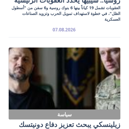
العقوبات تشمل 19 كياناً بينها 6 بنوك روسية و6 سفن من "أسطول
الظل"، في خطوة لاستهداف تمويل الحرب وتزويد الصناعات
العسكرية
07.08.2026
سياسة
زيلينسكي يبحث تعزيز دفاع دونيتسك