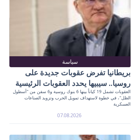
سياسة
بريطانيا تفرض عقوبات جديدة على
روسيا.. سيبيها يحدد العقوبات الرئيسية
العقوبات تشمل 19 كياناً بينها 6 بنوك روسية و6 سفن من "أسطول
الظل"، في خطوة لاستهداف تمويل الحرب وتزويد الصناعات
العسكرية
07.08.2026