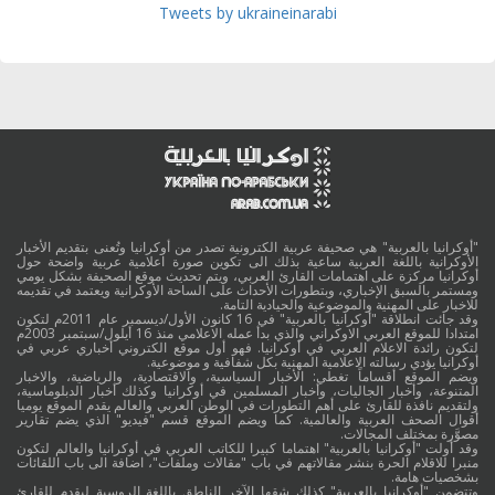
Tweets by ukraineinarabi
"أوكرانيا بالعربية" هي صحيفة عربية الكترونية تصدر من أوكرانيا وتُعنى بتقديم الأخبار
الأوكرانية باللغة العربية ساعية بذلك الى تكوين صورة اعلامية عربية واضحة حول
أوكرانيا مركزة على اهتمامات القارئ العربي، ويتم تحديث موقع الصحيفة بشكل يومي
ومستمر بالسبق الإخباري، وبتطورات الأحداث على الساحة الأوكرانية ويعتمد في تقديمه
للاخبار على المهنية والموضوعية والحيادية التامة.
وقد جائت انطلاقة "أوكرانيا بالعربية" في 16 كانون الأول/ديسمبر عام 2011م لتكون
امتدادا للموقع العربي الاوكراني والذي بدأ عمله الاعلامي منذ 16 أيلول/سبتمبر 2003م
لتكون رائدة الاعلام العربي في أوكرانيا. فهو أول موقع الكتروني أخباري عربي في
أوكرانيا يؤدي رسالته الاعلامية المهنية بكل شفافية و موضوعية.
ويضم الموقع أقساماً تغطي: الأخبار السياسية، والاقتصادية، والرياضية، والاخبار
المتنوعة، وأخبار الجاليات، وأخبار المسلمين في أوكرانيا وكذلك أخبار الدبلوماسية،
ولتقديم نافذة للقارئ على أهم التطورات في الوطن العربي والعالم يقدم الموقع يوميا
أقوال الصحف العربية والعالمية. كما ويضم الموقع قسم "فيديو" الذي يضم تقارير
مصوَّرة بمختلف المجالات.
وقد أولت "أوكرانيا بالعربية" اهتماما كبيرا للكاتب العربي في أوكرانيا والعالم لتكون
منبرا للاقلام الحرة بنشر مقالاتهم في باب "مقالات وملفات"، اضافة الى باب اللقائات
بشخصيات هامة.
وتتضمن "أوكرانيا بالعربية" كذلك شقها الآخر الناطق باللغة الروسية ليقدم للقارئ