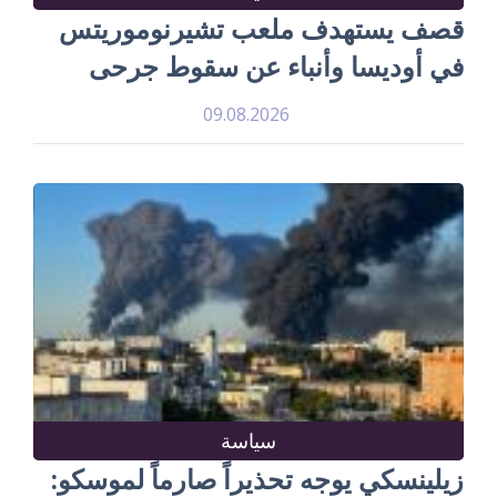
قصف يستهدف ملعب تشيرنوموريتس
في أوديسا وأنباء عن سقوط جرحى
09.08.2026
سياسة
زيلينسكي يوجه تحذيراً صارماً لموسكو: