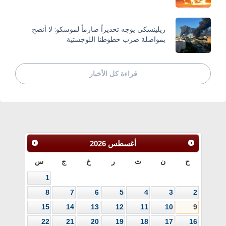
زيلينسكي يوجه تحذيراً صارماً لموسكو: لا أنصح
بمواصلة ضرب خطوطنا اللوجستية
قراءة كل الأخبار
أغسطس
2026
ح
ن
ث
ر
خ
ج
س
1
8
7
6
5
4
3
2
15
14
13
12
11
10
9
22
21
20
19
18
17
16