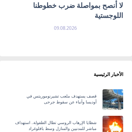
لا أنصح بمواصلة ضرب خطوطنا
اللوجستية
09.08.2026
الأخبار الرئيسية
قصف يستهدف ملعب تشيرنوموريتس في
أوديسا وأنباء عن سقوط جرحى
شظايا الإرهاب الروسي تطال الطفولة.. استهداف
مباشر للمدنيين والمنازل وسط بافلوغراد