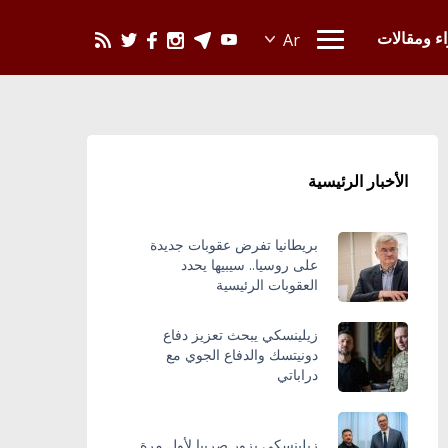
يحدث في العالم
اء ومقالات
الأخبار الرئيسية
بريطانيا تفرض عقوبات جديدة
على روسيا.. سيبيها يحدد
العقوبات الرئيسية
زيلينسكي يبحث تعزيز دفاع
دونيتسك والدفاع الجوي مع
دراباتي
زيلينسكي يزور صربيا لأول مرة