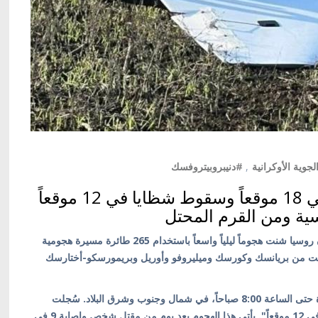
جوية الأوكرانية
,
#دنيبروبيتروفسك
القوات الجوية: إصابة 27 مسيرة في 18 موقعاً وسقوط شظايا في 12 موقعاً
كييف/ أوكرانيا بالعربية/ أعلنت القوات الجوية الأوكرانية أن روسيا شنت هجوماً ليلياً واسعاً باستخدام 265 طائرة مسيرة هجومية
طلقت من بريانسك وكورسك وميليروفو وأوريل وبريمورسكو-أختارسك
وقالت القوات الجوية: "تم إسقاط/تحييد 228 طائرة مسيرة حتى الساعة 8:00 صباحاً، في شمال وجنوب وشرق البلاد. سُجلت
إصابات لـ27 طائرة مسيرة في 18 موقعاً، وسقوط شظايا في 12 موقعاً". يأتي هذا الهجوم بعد يوم من مقتل شخص وإصابة 9 في