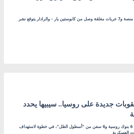
قطار عسكري مكون من 54 منصة و7 عربات مغلقة وصل من كابوستين يار - والرادار يتوقع نشر
وبات جديدة على روسيا.. سيبيها يحدد
ة
العقوبات تشمل 19 كياناً بينها 6 بنوك روسية و6 سفن من "أسطول الظل"، في خطوة لاستهداف
ات العسكرية