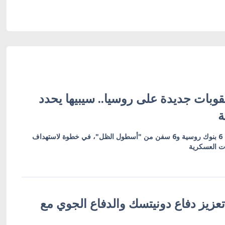
وبات جديدة على روسيا.. سيبيها يحدد
ة
العقوبات تشمل 19 كياناً بينها 6 بنوك روسية و6 سفن من "أسطول الظل"، في خطوة لاستهداف
ات العسكرية
عزيز دفاع دونيتسك والدفاع الجوي مع