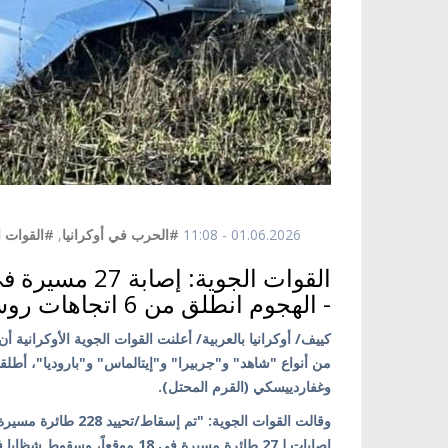
01.06.2026 - 11:08
#الحرب في أوكرانيا
,
#القوات ال
- الهجوم انطلق من 6 اتجاهات روسية ومن القرم المحتل
من أنواع "شاهد" و"جربيرا" و"إيتالماس" و"باروديا"، أ
وغفاردييسكي (القرم المحتل).