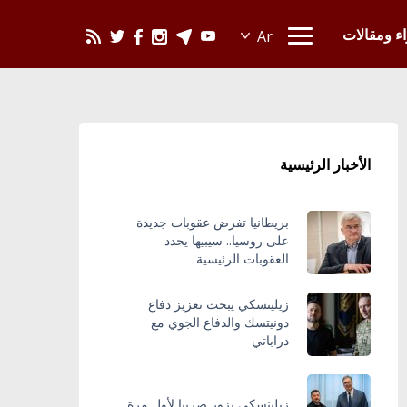
يحدث في العالم
اء ومقالات
الأخبار الرئيسية
بريطانيا تفرض عقوبات جديدة
على روسيا.. سيبيها يحدد
العقوبات الرئيسية
زيلينسكي يبحث تعزيز دفاع
دونيتسك والدفاع الجوي مع
دراباتي
زيلينسكي يزور صربيا لأول مرة