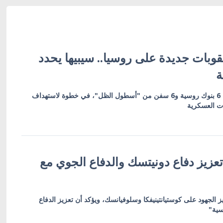
وبات جديدة على روسيا.. سيبيها يحدد
ة
العقوبات تشمل 19 كياناً بينها 6 بنوك روسية و6 سفن من "أسطول الظل"، في خطوة لاستهداف
ات العسكرية
عزيز دفاع دونيتسك والدفاع الجوي مع
ز الجهود على كوستيانتينيفكا وسلوفيانسك، ويؤكد أن تعزيز الدفاع
سية"