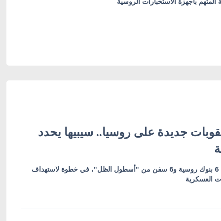
قة المتهم بأجهزة الاستخبارات الروسية
وبات جديدة على روسيا.. سيبيها يحدد
ة
العقوبات تشمل 19 كياناً بينها 6 بنوك روسية و6 سفن من "أسطول الظل"، في خطوة لاستهداف
ات العسكرية