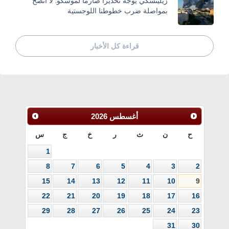
زيلينسكي يوجه تحذيراً صارماً لموسكو: لا أنصح
بمواصلة ضرب خطوطنا اللوجستية
قراءة كل الأخبار
أغسطس
2026
ح
ن
ث
ر
خ
ج
س
1
8
7
6
5
4
3
2
15
14
13
12
11
10
9
22
21
20
19
18
17
16
29
28
27
26
25
24
23
31
30