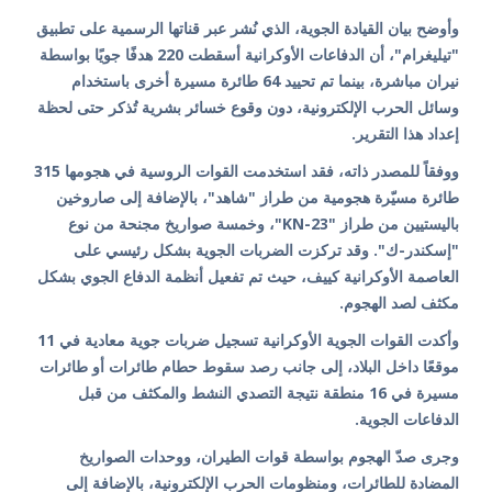
وأوضح بيان القيادة الجوية، الذي نُشر عبر قناتها الرسمية على تطبيق
"تيليغرام"، أن الدفاعات الأوكرانية أسقطت 220 هدفًا جويًا بواسطة
نيران مباشرة، بينما تم تحييد 64 طائرة مسيرة أخرى باستخدام
وسائل الحرب الإلكترونية، دون وقوع خسائر بشرية تُذكر حتى لحظة
إعداد هذا التقرير.
ووفقاً للمصدر ذاته، فقد استخدمت القوات الروسية في هجومها 315
طائرة مسيّرة هجومية من طراز "شاهد"، بالإضافة إلى صاروخين
باليستيين من طراز "KN-23"، وخمسة صواريخ مجنحة من نوع
"إسكندر-ك". وقد تركزت الضربات الجوية بشكل رئيسي على
العاصمة الأوكرانية كييف، حيث تم تفعيل أنظمة الدفاع الجوي بشكل
مكثف لصد الهجوم.
وأكدت القوات الجوية الأوكرانية تسجيل ضربات جوية معادية في 11
موقعًا داخل البلاد، إلى جانب رصد سقوط حطام طائرات أو طائرات
مسيرة في 16 منطقة نتيجة التصدي النشط والمكثف من قبل
الدفاعات الجوية.
وجرى صدّ الهجوم بواسطة قوات الطيران، ووحدات الصواريخ
المضادة للطائرات، ومنظومات الحرب الإلكترونية، بالإضافة إلى