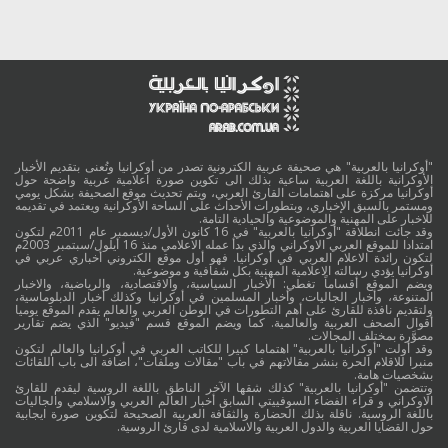
"أوكرانيا بالعربية" هي صحيفة عربية الكترونية تصدر من أوكرانيا وتُعنى بتقديم الأخبار
الأوكرانية باللغة العربية ساعية بذلك الى تكوين صورة اعلامية عربية واضحة حول
أوكرانيا مركزة على اهتمامات القارئ العربي، ويتم تحديث موقع الصحيفة بشكل يومي
ومستمر بالسبق الإخباري، وبتطورات الأحداث على الساحة الأوكرانية ويعتمد في تقديمه
للاخبار على المهنية والموضوعية والحيادية التامة.
وقد جائت انطلاقة "أوكرانيا بالعربية" في 16 كانون الأول/ديسمبر عام 2011م لتكون
امتدادا للموقع العربي الاوكراني والذي بدأ عمله الاعلامي منذ 16 أيلول/سبتمبر 2003م
لتكون رائدة الاعلام العربي في أوكرانيا. فهو أول موقع الكتروني أخباري عربي في
أوكرانيا يؤدي رسالته الاعلامية المهنية بكل شفافية و موضوعية.
ويضم الموقع أقساماً تغطي: الأخبار السياسية، والاقتصادية، والرياضية، والاخبار
المتنوعة، وأخبار الجاليات، وأخبار المسلمين في أوكرانيا وكذلك أخبار الدبلوماسية،
ولتقديم نافذة للقارئ على أهم التطورات في الوطن العربي والعالم يقدم الموقع يوميا
أقوال الصحف العربية والعالمية. كما ويضم الموقع قسم "فيديو" الذي يضم تقارير
مصوَّرة بمختلف المجالات.
وقد أولت "أوكرانيا بالعربية" اهتماما كبيرا للكاتب العربي في أوكرانيا والعالم لتكون
منبرا للاقلام الحرة بنشر مقالاتهم في باب "مقالات وملفات"، اضافة الى باب اللقائات
بشخصيات هامة.
وتتضمن "أوكرانيا بالعربية" كذلك شقها الآخر الناطق باللغة الروسية ليقدم للقارئ
الاوكراني و قراء الفضاء السوفييتي السابق أخبار العالم العربي والاسلامي والجاليات
باللغة الروسية. ناقلة بذلك الحضارة والثقافة العربية الصحيحة لتكوين صورة ايجابية
حول القضايا العربية والدول العربية والاسلامية لدى قارئ الروسية.