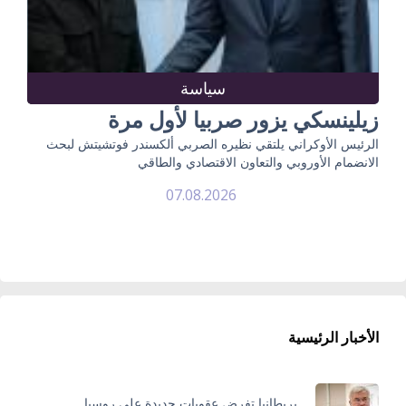
سياسة
زيلينسكي يزور صربيا لأول مرة
الرئيس الأوكراني يلتقي نظيره الصربي ألكسندر فوتشيتش لبحث
الانضمام الأوروبي والتعاون الاقتصادي والطاقي
07.08.2026
الأخبار الرئيسية
بريطانيا تفرض عقوبات جديدة على روسيا..