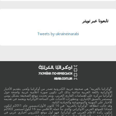
تابعونا عبر تويتر
Tweets by ukraineinarabi
"أوكرانيا بالعربية" هي صحيفة عربية الكترونية تصدر من أوكرانيا وتُعنى بتقديم الأخبار
الأوكرانية باللغة العربية ساعية بذلك الى تكوين صورة اعلامية عربية واضحة حول
أوكرانيا مركزة على اهتمامات القارئ العربي، ويتم تحديث موقع الصحيفة بشكل يومي
ومستمر بالسبق الإخباري، وبتطورات الأحداث على الساحة الأوكرانية ويعتمد في تقديمه
للاخبار على المهنية والموضوعية والحيادية التامة.
وقد جائت انطلاقة "أوكرانيا بالعربية" في 16 كانون الأول/ديسمبر عام 2011م لتكون
امتدادا للموقع العربي الاوكراني والذي بدأ عمله الاعلامي منذ 16 أيلول/سبتمبر 2003م
لتكون رائدة الاعلام العربي في أوكرانيا. فهو أول موقع الكتروني أخباري عربي في
أوكرانيا يؤدي رسالته الاعلامية المهنية بكل شفافية و موضوعية.