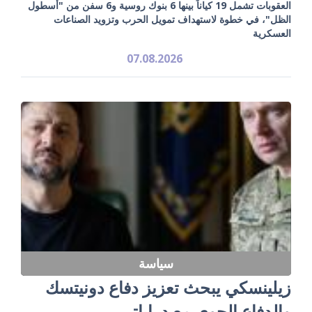
العقوبات تشمل 19 كياناً بينها 6 بنوك روسية و6 سفن من "أسطول
الظل"، في خطوة لاستهداف تمويل الحرب وتزويد الصناعات
العسكرية
07.08.2026
سياسة
زيلينسكي يبحث تعزيز دفاع دونيتسك
والدفاع الجوي مع دراباتي