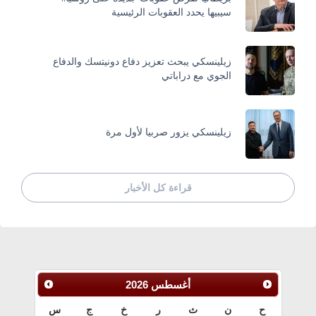
سيبيها يحدد العقوبات الرئيسية
زيلينسكي يبحث تعزيز دفاع دونيتسك والدفاع
الجوي مع دراباتي
زيلينسكي يزور صربيا لأول مرة
قراءة كل الأخبار
أغسطس
2026
ح
ن
ث
ر
خ
ج
س