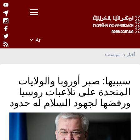
أخبار
سياسة
سيبيها: صبر أوروبا والولايات
المتحدة على تلاعبات روسيا
ورفضها لجهود السلام له حدود