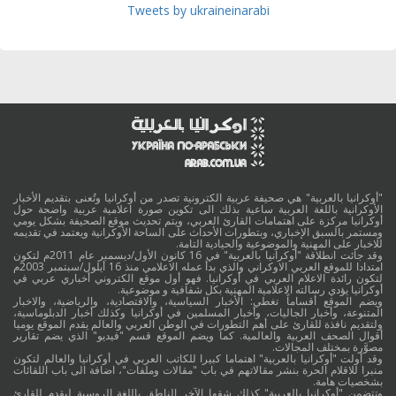
Tweets by ukraineinarabi
"أوكرانيا بالعربية" هي صحيفة عربية الكترونية تصدر من أوكرانيا وتُعنى بتقديم الأخبار
الأوكرانية باللغة العربية ساعية بذلك الى تكوين صورة اعلامية عربية واضحة حول
أوكرانيا مركزة على اهتمامات القارئ العربي، ويتم تحديث موقع الصحيفة بشكل يومي
ومستمر بالسبق الإخباري، وبتطورات الأحداث على الساحة الأوكرانية ويعتمد في تقديمه
للاخبار على المهنية والموضوعية والحيادية التامة.
وقد جائت انطلاقة "أوكرانيا بالعربية" في 16 كانون الأول/ديسمبر عام 2011م لتكون
امتدادا للموقع العربي الاوكراني والذي بدأ عمله الاعلامي منذ 16 أيلول/سبتمبر 2003م
لتكون رائدة الاعلام العربي في أوكرانيا. فهو أول موقع الكتروني أخباري عربي في
أوكرانيا يؤدي رسالته الاعلامية المهنية بكل شفافية و موضوعية.
ويضم الموقع أقساماً تغطي: الأخبار السياسية، والاقتصادية، والرياضية، والاخبار
المتنوعة، وأخبار الجاليات، وأخبار المسلمين في أوكرانيا وكذلك أخبار الدبلوماسية،
ولتقديم نافذة للقارئ على أهم التطورات في الوطن العربي والعالم يقدم الموقع يوميا
أقوال الصحف العربية والعالمية. كما ويضم الموقع قسم "فيديو" الذي يضم تقارير
مصوَّرة بمختلف المجالات.
وقد أولت "أوكرانيا بالعربية" اهتماما كبيرا للكاتب العربي في أوكرانيا والعالم لتكون
منبرا للاقلام الحرة بنشر مقالاتهم في باب "مقالات وملفات"، اضافة الى باب اللقائات
بشخصيات هامة.
وتتضمن "أوكرانيا بالعربية" كذلك شقها الآخر الناطق باللغة الروسية ليقدم للقارئ