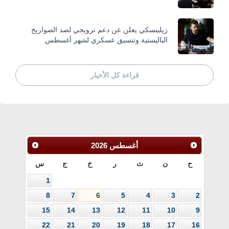
زيلينسكي يعلن عن دعم نرويجي لصد الصواريخ
الباليستية وتنسيق عسكري لشهر أغسطس
قراءة كل الأخبار
أغسطس
2026
ح
ن
ث
ر
خ
ج
س
1
8
7
6
5
4
3
2
15
14
13
12
11
10
9
22
21
20
19
18
17
16