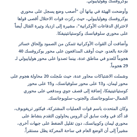
بوكروفسك وهوليايبولي.
وأوضحت الهيئة في بيانها أن "أصعب وضع يسجل على محوري
بوكروفسك وهوليايبولي، حيث ركزت قوات الاحتلال أقصى قواها
لاختراق الدفاعات الأوكرانية"، مشيرة إلى ازدياد وتيرة القتال أيضاً
على محوري سلوفيانسك وكوستيانتينيفكا.
وأضافت أن القوات الأوكرانية تتمكن من الصمود وإلحاق خسائر
فادحة بالعدو، حيث أوقف المدافعون على محور بوكروفسك 40
هجوماً للعدو في مناطق عدة، بينما تصدوا على محور هوليايبولي لـ
29 هجوماً.
وشملت الاشتباكات محاور عدة، حيث سُجلت 20 محاولة هجوم على
محور ليمان، و13 على محور سلوفيانسك، و15 على محور
كوستيانتينيفكا، إضافة إلى قصف جوي ومدفعي على محوري
الشمال-سلوبوجانسك والجنوب-سلوبوجانسك.
وكان المتحدث باسم قوات العمليات المشتركة، فيكتور تريغوبوف،
قد أكد في وقت سابق أن الروس يحاولون التقدم بنشاط على
محوري ليمان وكوبيانسك، دون تقليل الضغط على جبهات أخرى،
مشيراً إلى أن الوضع العام في ساحة المعركة يظل مستقراً.