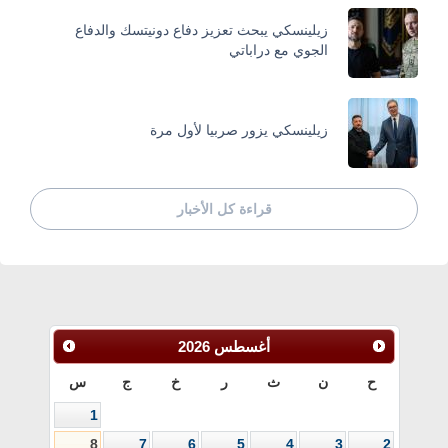
زيلينسكي يبحث تعزيز دفاع دونيتسك والدفاع
الجوي مع دراباتي
زيلينسكي يزور صربيا لأول مرة
قراءة كل الأخبار
أغسطس
2026
ح
ن
ث
ر
خ
ج
س
1
8
7
6
5
4
3
2