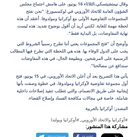
وقال نيمتشيتسكي،الثلاثاء 16 يونيو، على هامش اجتماع مجلس
الشؤون العامة للاتحاد الأوروبي في لوكسمبورغ: "نحن نفتح
المجموعات التفاوضية الأولى مع أوكرانيا ومولدوفا. أعتقد أن هذه
لحظة مهمة للغاية. لكنني أريد أن أقول بوضوح شديد: هذه ليست
نهاية المفاوضات، بل البداية فقط".
وأوضح أن "فتح المجموعات يعني أننا نطرح رسمياً الشروط التي
يجب على الدول الوفاء بها. هذه هي اللحظة التي نطرح فيها المطالب
الرسمية على المرشحين. وبطبيعة الحال، في هذه المفاوضات
سندافع عن مصالحنا".
يأتي هذا التصريح بعد أن أعلن الاتحاد الأوروبي، في 15 يونيو، فتح
أول مجموعة تفاوضية لأوكرانيا ومولدوفا، في خطوة وصفت بأنها
إيجابية على طريق الانضمام، والتي تتطلب تنفيذ إصلاحات داخلية
شاملة، خاصة في مجالات مكافحة الفساد وإصلاح القضاء.
المصدر: أوكرانيا بالعربية
#أوكرانيا والاتحاد الأوروبي
,
#أوكرانيا وبولندا
مشاركة هذا المنشور: