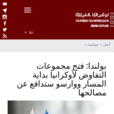
أخبار
سياسة
بولندا: فتح مجموعات
التفاوض لأوكرانيا بداية
المسار ووارسو ستدافع عن
مصالحها