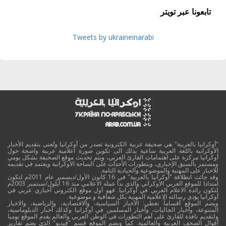
تابعونا عبر تويتر
Tweets by ukraineinarabi
"أوكرانيا بالعربية" هي صحيفة عربية الكترونية تصدر من أوكرانيا وتُعنى بتقديم الأخبار
الأوكرانية باللغة العربية ساعية بذلك الى تكوين صورة اعلامية عربية واضحة حول
أوكرانيا مركزة على اهتمامات القارئ العربي، ويتم تحديث موقع الصحيفة بشكل يومي
ومستمر بالسبق الإخباري، وبتطورات الأحداث على الساحة الأوكرانية ويعتمد في تقديمه
للاخبار على المهنية والموضوعية والحيادية التامة.
وقد جائت انطلاقة "أوكرانيا بالعربية" في 16 كانون الأول/ديسمبر عام 2011م لتكون
امتدادا للموقع العربي الاوكراني والذي بدأ عمله الاعلامي منذ 16 أيلول/سبتمبر 2003م
لتكون رائدة الاعلام العربي في أوكرانيا. فهو أول موقع الكتروني أخباري عربي في
أوكرانيا يؤدي رسالته الاعلامية المهنية بكل شفافية و موضوعية.
ويضم الموقع أقساماً تغطي: الأخبار السياسية، والاقتصادية، والرياضية، والاخبار
المتنوعة، وأخبار الجاليات، وأخبار المسلمين في أوكرانيا وكذلك أخبار الدبلوماسية،
ولتقديم نافذة للقارئ على أهم التطورات في الوطن العربي والعالم يقدم الموقع يوميا
أقوال الصحف العربية والعالمية. كما ويضم الموقع قسم "فيديو" الذي يضم تقارير