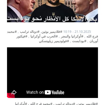
21.10.2025 - 10:19
#فلاديمير بوتين
,
#دونالد ترامب
,
#محمد
فرج الله
,
#أوكرانيا والمجر
,
#الحرب في أوكرانيا
,
#فيكتور
أوربان
,
#بودابست
,
#فولوديمير زيليينسكي
#فلاديمير بوتين
,
#دونالد ترامب
,
#محمد فرج الله
,
#أوكرانيا