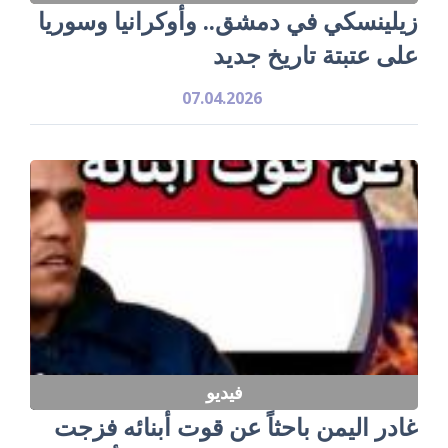
زيلينسكي في دمشق.. وأوكرانيا وسوريا
على عتبتة تاريخ جديد
07.04.2026
فيديو
غادر اليمن باحثاً عن قوت أبنائه فزجت