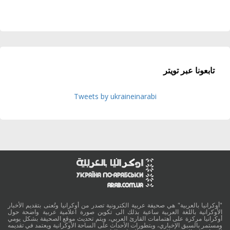
تابعونا عبر تويتر
Tweets by ukraineinarabi
"أوكرانيا بالعربية" هي صحيفة عربية الكترونية تصدر من أوكرانيا وتُعنى بتقديم الأخبار
الأوكرانية باللغة العربية ساعية بذلك الى تكوين صورة اعلامية عربية واضحة حول
أوكرانيا مركزة على اهتمامات القارئ العربي، ويتم تحديث موقع الصحيفة بشكل يومي
ومستمر بالسبق الإخباري، وبتطورات الأحداث على الساحة الأوكرانية ويعتمد في تقديمه