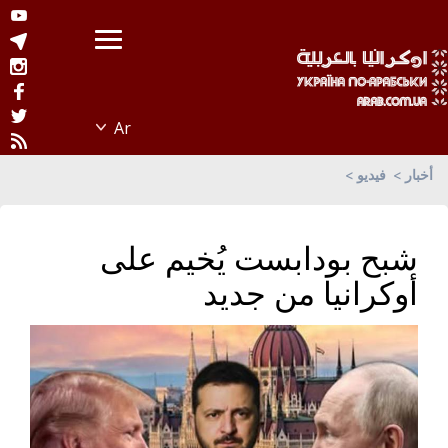
أخبار
فيديو
شبح بودابست يُخيم على
أوكرانيا من جديد