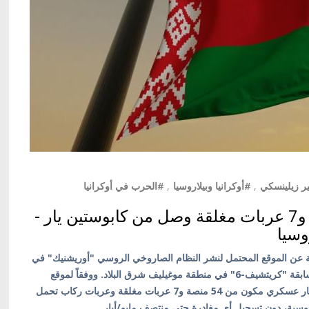
ر زيلينسكي
,
#أوكرانيا وبيلاروسيا
,
#الحرب في أوكرانيا
قطار عسكري مكون من 54 منصة و7 عربات مغلقة وصل من كابوستين يار -
وسيا
سية عن الموقع المحتمل لنشر النظام الصاروخي الروسي "أوريشنيك" في
بيلاروسيا، مشيرين إلى أنه تم رصده في القاعدة الجوية السابقة "كريتشيف-6" في منطقة موغيليف شرق البلاد. ووفقاً لموقع
"مجتمع عمال السكك الحديدية البيلاروسي"، فقد وصل قطار عسكري مكون من 54 منصة و7 عربات مغلقة وعربات ركاب تحمل
روسية، دون تسجيل أي مغادرة حتى منتصف مايو/أيار.