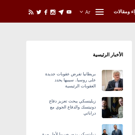
يحدث في العالم
اء ومقالات
الأخبار الرئيسية
بريطانيا تفرض عقوبات جديدة
على روسيا.. سيبيها يحدد
العقوبات الرئيسية
زيلينسكي يبحث تعزيز دفاع
دونيتسك والدفاع الجوي مع
دراباتي
زيلينسكي يزور صربيا لأول مرة