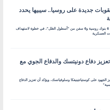
وبات جديدة على روسيا.. سيبيها يحدد
ة
العقوبات تشمل 19 كياناً بينها 6 بنوك روسية و6 سفن من "أسطول الظل"، في خطوة لاستهداف
ات العسكرية
عزيز دفاع دونيتسك والدفاع الجوي مع
ز الجهود على كوستيانتينيفكا وسلوفيانسك، ويؤكد أن تعزيز الدفاع
سية"