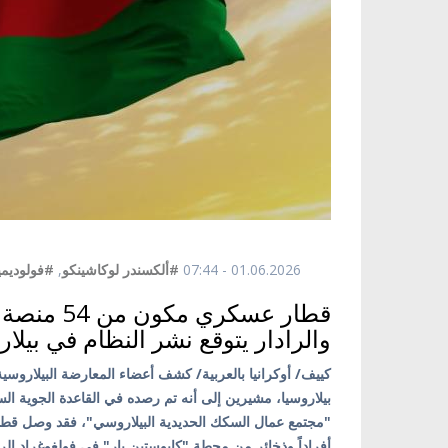
01.06.2026 - 07:44
#ألكسندر لوكاشينكو
,
#فولوديمي
والرادار يتوقع نشر النظام في بيلار
كييف/ أوكرانيا بالعربية/ كشف أعضاء المعارضة البيلارو
أفراداً وذخائر من محطة "كابوستين يار" في فولغوغراد ال