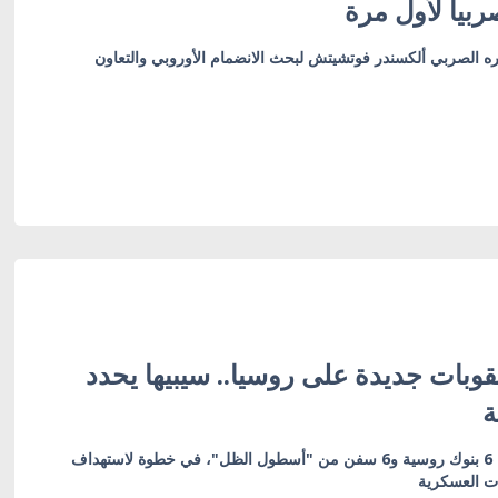
بيا لأول مرة
ره الصربي ألكسندر فوتشيتش لبحث الانضمام الأوروبي والتعاون
وبات جديدة على روسيا.. سيبيها يحدد
ة
العقوبات تشمل 19 كياناً بينها 6 بنوك روسية و6 سفن من "أسطول الظل"، في خطوة لاستهداف
ات العسكرية