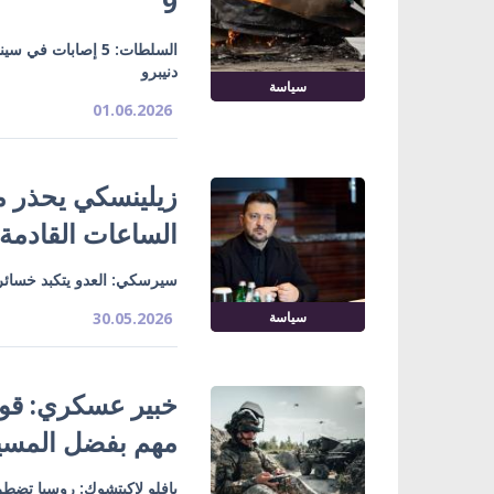
9
دنيبرو
سياسة
01.06.2026
زيلينسكي يحذر م
الساعات القادمة
سيرسكي: العدو يتكبد خسائر
سياسة
30.05.2026
خبير عسكري: قوا
مهم بفضل المسير
بافلو لاكيتشوك: روسيا تضطر 