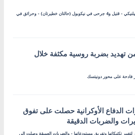
السلطات: 5 إصابات في سينيلنيكي - قتيل و4 جرحى في نيكوبول (حالتان خطيرتان) - وحرائق في
ن تهديد بضربة روسية مكثفة خلال
 فادحة على محور دونيتسك
ت الدفاع الأوكرانية حصلت على تفوق
ات والضربات الدقيقة
لتغيير تكتيكاتها وتفريق مستودعاتها - والضربات العميقة وصلت إلى