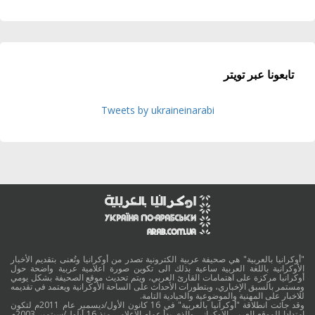
تابعونا عبر تويتر
Tweets by ukraineinarabi
"أوكرانيا بالعربية" هي صحيفة عربية الكترونية تصدر من أوكرانيا وتُعنى بتقديم الأخبار
الأوكرانية باللغة العربية ساعية بذلك الى تكوين صورة اعلامية عربية واضحة حول
أوكرانيا مركزة على اهتمامات القارئ العربي، ويتم تحديث موقع الصحيفة بشكل يومي
ومستمر بالسبق الإخباري، وبتطورات الأحداث على الساحة الأوكرانية ويعتمد في تقديمه
للاخبار على المهنية والموضوعية والحيادية التامة.
وقد جائت انطلاقة "أوكرانيا بالعربية" في 16 كانون الأول/ديسمبر عام 2011م لتكون
امتدادا للموقع العربي الاوكراني والذي بدأ عمله الاعلامي منذ 16 أيلول/سبتمبر 2003م