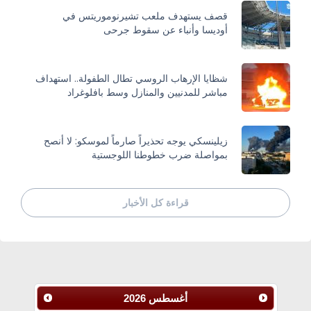
قصف يستهدف ملعب تشيرنوموريتس في
أوديسا وأنباء عن سقوط جرحى
شظايا الإرهاب الروسي تطال الطفولة.. استهداف
مباشر للمدنيين والمنازل وسط بافلوغراد
زيلينسكي يوجه تحذيراً صارماً لموسكو: لا أنصح
بمواصلة ضرب خطوطنا اللوجستية
قراءة كل الأخبار
أغسطس
2026