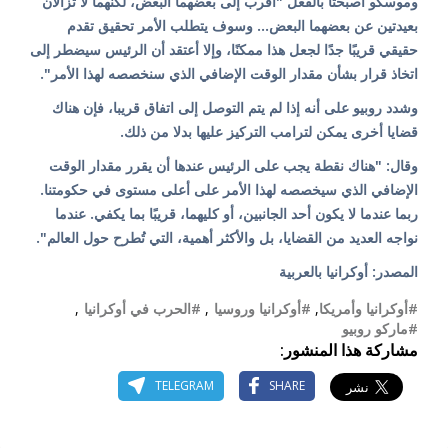
وموسكو أصبحتا بالفعل "أقرب إلى بعضهما البعض، لكنهما لا تزالان
بعيدتين عن بعضهما البعض... وسوف يتطلب الأمر تحقيق تقدم
حقيقي قريبًا جدًا لجعل هذا ممكنًا، وإلا أعتقد أن الرئيس سيضطر إلى
اتخاذ قرار بشأن مقدار الوقت الإضافي الذي سنخصصه لهذا الأمر".
وشدد روبيو على أنه إذا لم يتم التوصل إلى اتفاق قريبا، فإن هناك
قضايا أخرى يمكن لترامب التركيز عليها بدلا من ذلك.
وقال: "هناك نقطة يجب على الرئيس عندها أن يقرر مقدار الوقت
الإضافي الذي سيخصصه لهذا الأمر على أعلى مستوى في حكومتنا.
ربما عندما لا يكون أحد الجانبين، أو كليهما، قريبًا بما يكفي. عندما
نواجه العديد من القضايا، بل والأكثر أهمية، التي تُطرح حول العالم".
المصدر: أوكرانيا بالعربية
#أوكرانيا وأمريكا
,
#أوكرانيا وروسيا
,
#الحرب في أوكرانيا
,
#ماركو روبيو
مشاركة هذا المنشور:
TELEGRAM
SHARE