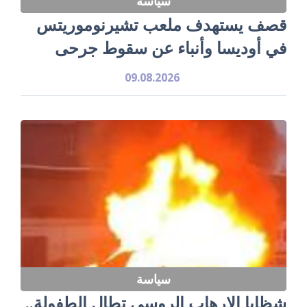
سياسة
قصف يستهدف ملعب تشيرنوموريتس
في أوديسا وأنباء عن سقوط جرحى
09.08.2026
سياسة
شظايا الإرهاب الروسي تطال الطفولة..