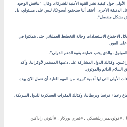
لأولى حول كيفية نشر القوة الأمنية للشركاء، وقال: "نناقش الوجود
 الدقيقة الأخرى. أعتقد أننا سنجتمع أسبوعيًا، ليس على مستواي، بل
اقش بشكل منفصل".
ال الاجتماع الاستعدادات وحالة التخطيط العملياتي حتى يتمكنوا في
على الفور.
الموثوق، والذي يجب حمايته بقوة الدعم الدولي".
غبين، وكذلك الدول المشاركة على دعمها المستمر لأوكرانيا، وأكد
السلام الدائم والموثوق.
ت الأولى التي لها أهمية كبيرة. من المهم للغاية أن نعمل الآن بهذه
ماع زعماء فرنسا وبريطانيا، وكذلك المقرات العسكرية للدول الشريكة.
,
#فولوديمير زيلينسكي
,
#تييري بوركار
,
#أنتوني راداكين