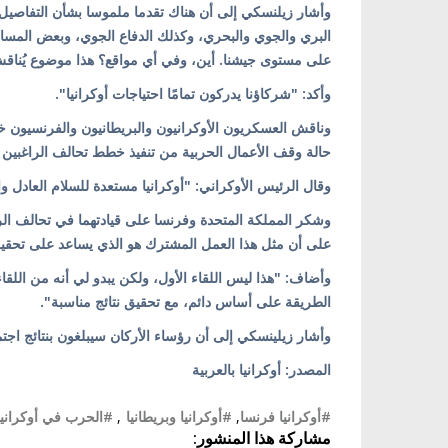
وأشار زيلنسكي إلى أن هناك تقدما ملموسا بشأن التفاصيل ا
البري والجوي والبحري، وكذلك الدفاع الجوي، وبعض المسائل
على مستوى جيشنا. أين، وفي أي مواقع؟ هذا موضوع يُن
وأكد: "شركاؤنا يدركون تمامًا احتياجات أوكرانيا".
وناقش العسكريون الأوكرانيون والبريطانيون والفرنسيون خل
حالة وقف الأعمال الحربية من تنفيذ خطط تحالف الراغبين 
وقال الرئيس الأوكراني: "أوكرانيا مستعدة للسلام العادل و
وشكر المملكة المتحدة وفرنسا على قيادتهما في تحالف الرا
على أن مثل هذا العمل المشترك هو الذي يساعد على تحقيق 
وأضاف: "هذا ليس اللقاء الأول، ولكن يبدو لي أنه من اللقاءا
الطريقة على أساس دائم، مع تحقيق نتائج مناسبة".
وأشار زيلينسكي إلى أن رؤساء الأركان سيبلغون بنتائج اجت
المصدر: أوكرانيا بالعربية
#أوكرانيا فرنسا
,
#أوكرانيا وبريطانيا
,
#الحرب في أوكرانيا
مشاركة هذا المنشور: