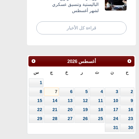
الباليستية وتنسيق عسكري
لشهر أغسطس
قراءة كل الأخبار
أغسطس
2026
ح
ن
ث
ر
خ
ج
س
1
8
7
6
5
4
3
2
15
14
13
12
11
10
9
22
21
20
19
18
17
16
29
28
27
26
25
24
23
31
30