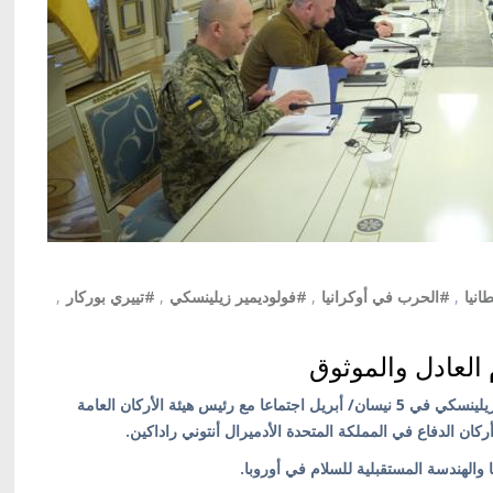
انيا
,
#الحرب في أوكرانيا
,
#فولوديمير زيلينسكي
,
#تييري بوركار
,
 العادل والموثوق
كييف/ أوكرانيا بالعربية/ عقد الرئيس الأوكراني فولوديمير زيلينسكي في 5 نيسان/ أبريل اجتماعا مع رئيس هيئة الأركان العامة
كان الدفاع في المملكة المتحدة الأدميرال أنتوني راداكين.
 والهندسة المستقبلية للسلام في أوروبا.