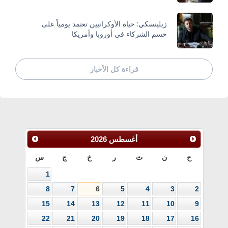
زيلينسكي: حياة الأوكرانيين تعتمد يومياً على
حسم الشركاء في أوروبا وأمريكا
قراءة كل الأخبار
أغسطس
2026
ح
ن
ث
ر
خ
ج
س
1
8
7
6
5
4
3
2
15
14
13
12
11
10
9
22
21
20
19
18
17
16