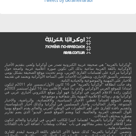
Tweets by ukraineinarabi
"أوكرانيا بالعربية" هي صحيفة عربية الكترونية تصدر من أوكرانيا وتُعنى بتقديم الأخبار
الأوكرانية باللغة العربية ساعية بذلك الى تكوين صورة اعلامية عربية واضحة حول
أوكرانيا مركزة على اهتمامات القارئ العربي، ويتم تحديث موقع الصحيفة بشكل يومي
ومستمر بالسبق الإخباري، وبتطورات الأحداث على الساحة الأوكرانية ويعتمد في تقديمه
للاخبار على المهنية والموضوعية والحيادية التامة.
وقد جائت انطلاقة "أوكرانيا بالعربية" في 16 كانون الأول/ديسمبر عام 2011م لتكون
امتدادا للموقع العربي الاوكراني والذي بدأ عمله الاعلامي منذ 16 أيلول/سبتمبر 2003م
لتكون رائدة الاعلام العربي في أوكرانيا. فهو أول موقع الكتروني أخباري عربي في
أوكرانيا يؤدي رسالته الاعلامية المهنية بكل شفافية و موضوعية.
ويضم الموقع أقساماً تغطي: الأخبار السياسية، والاقتصادية، والرياضية، والاخبار
المتنوعة، وأخبار الجاليات، وأخبار المسلمين في أوكرانيا وكذلك أخبار الدبلوماسية،
ولتقديم نافذة للقارئ على أهم التطورات في الوطن العربي والعالم يقدم الموقع يوميا
أقوال الصحف العربية والعالمية. كما ويضم الموقع قسم "فيديو" الذي يضم تقارير
مصوَّرة بمختلف المجالات.
وقد أولت "أوكرانيا بالعربية" اهتماما كبيرا للكاتب العربي في أوكرانيا والعالم لتكون
منبرا للاقلام الحرة بنشر مقالاتهم في باب "مقالات وملفات"، اضافة الى باب اللقائات
بشخصيات هامة.
وتتضمن "أوكرانيا بالعربية" كذلك شقها الآخر الناطق باللغة الروسية ليقدم للقارئ
الاوكراني و قراء الفضاء السوفييتي السابق أخبار العالم العربي والاسلامي والجاليات