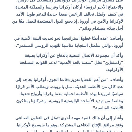
والاجتماع الأخير لرؤساء أركان أوكرانيا وفرنسا والمملكة المتحدة
في كييف. ويُمثل تحالف الراغبين صيغةً جديدةً للدعم طويل الأمد
لأوكرانيا والأمن في أوروبا، إذ يجمع الدول المستعدة للعمل معًا من
أجل سلام مستدام ودائم".
وأضاف: "هذه أيضًا خطوةٌ استراتيجيةٌ نحو تحديث البنية الأمنية في
أوروبا، والتي ستُمثل استجابةً مناسبةً للتهديد الروسي المستمر".
وأكد أن مجموعة الاتصال المعنية بالدفاع عن أوكرانيا بصيغة
"رامشتاين" تظل "منصة بالغة الأهمية" لدعم القوات المسلحة
الأوكرانية.
وأضاف: "من أهم القضايا تعزيز دفاعنا الجوي. أوكرانيا بحاجة إلى
عدد كافٍ من الأنظمة الحديثة، مثل باتريوت. ويتطلب الأمر قرارًا
سياسيًا لتزويدنا بهذه الأنظمة لحماية مدننا وقرانا وأرواح شعبنا،
وخاصةً من تهديد الأسلحة الباليستية الروسية. وشركاؤنا يمتلكون
الأنظمة المناسبة".
وأشار إلى أن هناك قضية مهمة أخرى تتمثل في التعاون الصناعي
وفتح مرافق الإنتاج الدفاعي المشتركة، وهو ما سيسمح لأوكرانيا
بتعزيز قاعدة إنتاجها الخاصة وضمان الدعم المستمر للجبهة.