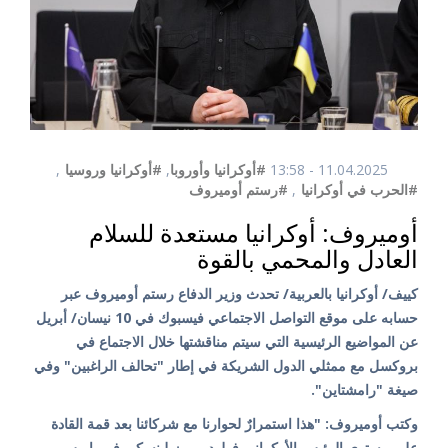
11.04.2025 - 13:58
#أوكرانيا وأوروبا
,
#أوكرانيا وروسيا
,
#الحرب في أوكرانيا
,
#رستم أوميروف
أوميروف: أوكرانيا مستعدة للسلام
العادل والمحمي بالقوة
كييف/ أوكرانيا بالعربية/ تحدث وزير الدفاع رستم أوميروف عبر
حسابه على موقع التواصل الاجتماعي فيسبوك في 10 نيسان/ أبريل
عن المواضيع الرئيسية التي سيتم مناقشتها خلال الاجتماع في
بروكسل مع ممثلي الدول الشريكة في إطار "تحالف الراغبين" وفي
صيغة "رامشتاين".
وكتب أوميروف: "هذا استمرارٌ لحوارنا مع شركائنا بعد قمة القادة
على مستوى الرئيس الأوكراني فولوديمير زيلينسكي في باريس،