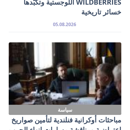
WILDBERRIES اللوجستية وتكبّدها
خسائر تاريخية
05.08.2026
سياسة
مباحثات أوكرانية فنلندية لتأمين صواريخ
اعتراضية ومناقشة مسارات إنهاء الحرب