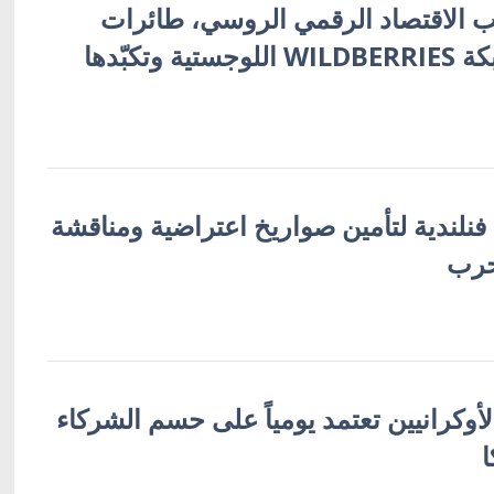
 الاقتصاد الرقمي الروسي، طائرات
أوكرانية تُفجّر شبكة WILDBERRIES اللوجستية وتكبّدها
 فنلندية لتأمين صواريخ اعتراضية ومناقشة
حرب
لأوكرانيين تعتمد يومياً على حسم الشركاء
ا