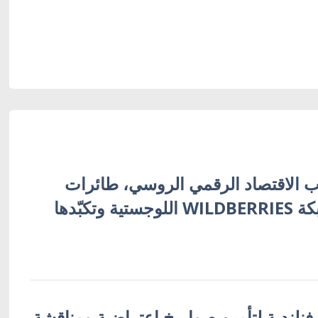
 الاقتصاد الرقمي الروسي، طائرات
أوكرانية تُفجّر شبكة WILDBERRIES اللوجستية وتكبّدها
 فنلندية لتأمين صواريخ اعتراضية ومناقشة