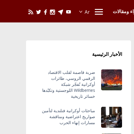
يحدث في العالم
اء ومقالات
الأخبار الرئيسية
ضربة قاصمة لقلب الاقتصاد
الرقمي الروسي، طائرات
أوكرانية تُفجّر شبكة
Wildberries اللوجستية وتكبّدها
خسائر تاريخية
مباحثات أوكرانية فنلندية لتأمين
صواريخ اعتراضية ومناقشة
مسارات إنهاء الحرب