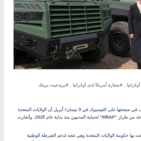
كرانيا
,
#سفارة أمريكا لدى أوكرانيا
,
#بريدجيت برينك
كييف/ أوكرانيا بالعربية/ أعلنت السفارة الأمريكية لدى كييف في صفحتها على الفيسبوك في 9 نيسان/ أبريل أن الولايات المتحدة
سلمت إلى وكالات إنفاذ القانون الأوكرانية 150 مركبة مدرعة من طراز "MRAP" لحماية المدنيين منذ بداية عام 2025، وأشارت
 " فخورون برؤية مركبات MRAP التي تبرعت بها حكومة الولايات المتحدة وهي تتجه لدعم الشرطة الوطنية