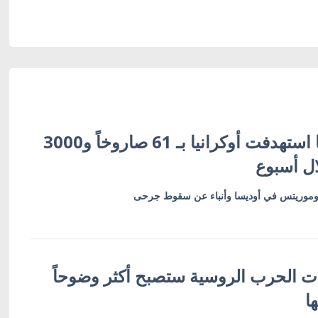
زيلينسكي: روسيا استهدفت أوكرانيا بـ 61 صاروخاً و3000
ال أسبوع
وريتس في أوديسا وأنباء عن سقوط جرحى
ات الحرب الروسية ستصبح أكثر وضوحاً
ا