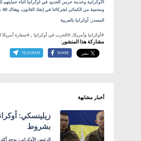
ومحمية من الكمائن لشركائنا في إنفاذ القانون، وهناك 40 مركبة أخرى في طور التسليم".
المصدر: أوكرانيا بالعربية
#أوكرانيا وأمريكا
,
#الحرب في أوكرانيا
,
#سفارة أمريكا لد
مشاركة هذا المنشور:
TELEGRAM
SHARE
أخبار مشابهة
زيلينسكي: أوكران
بشروط
الرئيس الأوكراني: يوجد أكثر من 150 صينيًا في صفوف الج