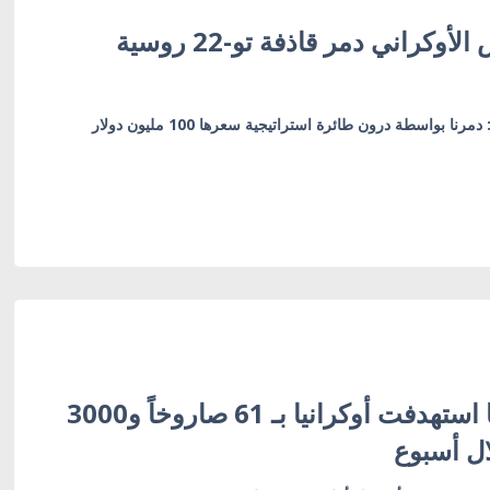
سيرسكي: الجيش الأوكراني دمر قاذفة تو-22 روسية
نا بواسطة درون طائرة استراتيجية سعرها 100 مليون دولار
زيلينسكي: روسيا استهدفت أوكرانيا بـ 61 صاروخاً و3000
ال أسبوع