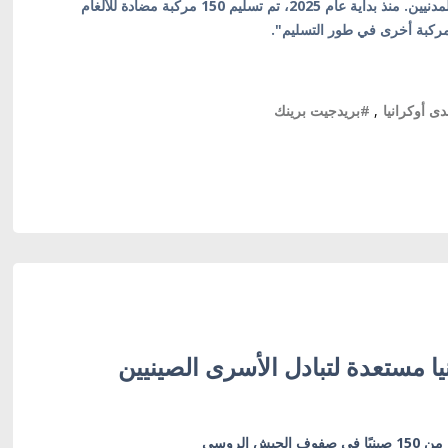
الأوكرانية وخدمة حرس الحدود في أوكرانيا أثناء حمايتهم للمدنيين. منذ بداية عام 2025، تم تسليم 150 مركبة مضادة للألغام
ى أوكرانيا
,
#بريدجيت برينك
يا مستعدة لتبادل الأسرى الصينيين
يش الروسي