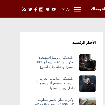
يحدث في العالم
اء ومقالات
الأخبار الرئيسية
زيلينسكي: روسيا استهدفت
أوكرانيا بـ 61 صاروخاً و3000
مسيرة وقنبلة خلال أسبوع
زيلينسكي: تداعيات الحرب
الروسية ستصبح أكثر وضوحاً
داخل روسيا نفسها
أوكرانيا تعلن تدمير منظومة
"إس-400" وأربعة مواقع دفاع