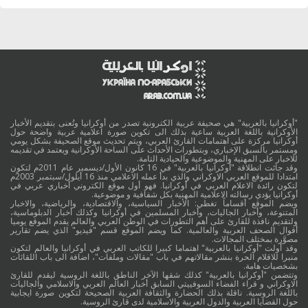
"أوكرانيا بالعربية" هي صحيفة عربية الكترونية تصدر من أوكرانيا وتُعنى بتقديم الأخبار
الأوكرانية باللغة العربية ساعية بذلك الى تكوين صورة اعلامية عربية واضحة حول
أوكرانيا مركزة على اهتمامات القارئ العربي، ويتم تحديث موقع الصحيفة بشكل يومي
ومستمر بالسبق الإخباري، وبتطورات الأحداث على الساحة الأوكرانية ويعتمد في تقديمه
للاخبار على المهنية والموضوعية والحيادية التامة.
وقد جائت انطلاقة "أوكرانيا بالعربية" في 16 كانون الأول/ديسمبر عام 2011م لتكون
امتدادا للموقع العربي الاوكراني والذي بدأ عمله الاعلامي منذ 16 أيلول/سبتمبر 2003م
لتكون رائدة الاعلام العربي في أوكرانيا. فهو أول موقع الكتروني أخباري عربي في
أوكرانيا يؤدي رسالته الاعلامية المهنية بكل شفافية و موضوعية.
ويضم الموقع أقساماً تغطي: الأخبار السياسية، والاقتصادية، والرياضية، والاخبار
المتنوعة، وأخبار الجاليات، وأخبار المسلمين في أوكرانيا وكذلك أخبار الدبلوماسية،
ولتقديم نافذة للقارئ على أهم التطورات في الوطن العربي والعالم يقدم الموقع يوميا
أقوال الصحف العربية والعالمية. كما ويضم الموقع قسم "فيديو" الذي يضم تقارير
مصوَّرة بمختلف المجالات.
وقد أولت "أوكرانيا بالعربية" اهتماما كبيرا للكاتب العربي في أوكرانيا والعالم لتكون
منبرا للاقلام الحرة بنشر مقالاتهم في باب "مقالات وملفات"، اضافة الى باب اللقائات
بشخصيات هامة.
وتتضمن "أوكرانيا بالعربية" كذلك شقها الآخر الناطق باللغة الروسية ليقدم للقارئ
الاوكراني و قراء الفضاء السوفييتي السابق أخبار العالم العربي والاسلامي والجاليات
باللغة الروسية. ناقلة بذلك الحضارة والثقافة العربية الصحيحة لتكوين صورة ايجابية
حول القضايا العربية والدول العربية والاسلامية لدى قارئ الروسية.