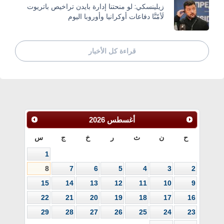
زيلينسكي: لو منحتنا إدارة بايدن تراخيص باتريوت
لَأمّنَّا دفاعات أوكرانيا وأوروبا اليوم
قراءة كل الأخبار
أغسطس
2026
ح
ن
ث
ر
خ
ج
س
1
8
7
6
5
4
3
2
15
14
13
12
11
10
9
22
21
20
19
18
17
16
29
28
27
26
25
24
23