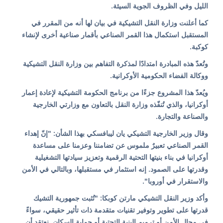
الليل وفي الظروف الجوية السيئة.
كما أعلنت وزارة النقل التشيكية في بيان لها أنه من المقرر في
المستقبل استكمال هذا القمر الصناعي بأقمار صناعية أخرى لإنشاء
كوكبة.
وتُعدّ هذه المبادرة امتدادًا لمذكرة التفاهم بين وزارة النقل التشيكية
ووكالة الفضاء الحكومية الأوكرانية.
ويُعدّ هذا المشروع جزءًا من برنامج الحكومة التشيكية لإعادة إعمار
أوكرانيا، والذي تُنفّذه وزارة النقل بالتعاون مع وزارتي الخارجية
والصناعة والتجارة.
وقال وزير الخارجية التشيكي يان ليبافسكي بهذا الشأن: "إنّ إهداء
القمر الصناعي تعبيرٌ ملموس عن تضامننا وعزمنا على مساعدة
أوكرانيا في بناء بنيتها التحتية الرقمية وتعزيز سيادتها التشغيلية
وقدرتها على الصمود. إنه استثمار في مستقبلها، وبالتالي في الأمن
والاستقرار في أوروبا".
وأكد وزير النقل التشيكي مارتن كوبكا: "تُثبت جمهورية التشيك
قدرتها على تطوير وتوفير تقنيات متقدمة ذات تأثير حقيقي، سواءً
في مجال الأمن أو ترميم البنية التحتية أو حماية السكان. نعتقد أن