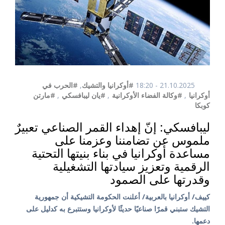
21.10.2025 - 18:20
#أوكرانيا والتشيك
,
#الحرب في
أوكرانيا
,
#وكالة الفضاء الأوكرانية
,
#يان ليبافسكي
,
#مارتن
كوبكا
ليبافسكي: إنّ إهداء القمر الصناعي تعبيرٌ
ملموس عن تضامننا وعزمنا على
مساعدة أوكرانيا في بناء بنيتها التحتية
الرقمية وتعزيز سيادتها التشغيلية
وقدرتها على الصمود
كييف/ أوكرانيا بالعربية/ أعلنت الحكومة التشيكية أن جمهورية
التشيك ستبني قمرًا صناعيًا حديثًا لأوكرانيا وستتبرع به كدليل على
دعمها.