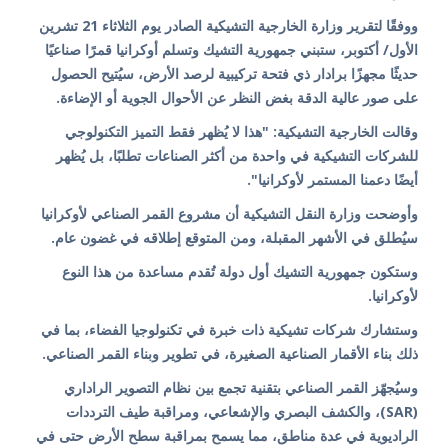
ووفقًا لتقرير وزارة الخارجية التشيكية الصادر يوم الثلاثاء 21 تشرين
الأول/ أكتوبر، ستبني جمهورية التشيك وتسلم أوكرانيا قمرًا صناعيًا
حديثًا مجهزًا برادار ذي فتحة تركيبية لرصد الأرض، سيُتيح الحصول
على صور عالية الدقة بغض النظر عن الأحوال الجوية أو الإضاءة.
وقالت الخارجية التشيكية: "هذا لا يُظهر فقط التميز التكنولوجي
للشركات التشيكية في واحدة من أكثر الصناعات تطلبًا، بل يُظهر
أيضًا دعمنا المستمر لأوكرانيا".
وأوضحت وزارة النقل التشيكية أن مشروع القمر الصناعي لأوكرانيا
سيُطلق في الأشهر المقبلة، ومن المتوقع إطلاقه في غضون عام.
وستكون جمهورية التشيك أول دولة تُقدم مساعدة من هذا النوع
لأوكرانيا.
وستشارك شركات تشيكية ذات خبرة في تكنولوجيا الفضاء، بما في
ذلك بناء الأقمار الصناعية الصغيرة، في تطوير وبناء القمر الصناعي.
وسيُجهّز القمر الصناعي بتقنية تجمع بين نظام التصوير الراداري
(SAR)، والكشف البصري والإشعاعي، ومراقبة طيف الترددات
الراديوية في عدة مناطق، مما يسمح بمراقبة سطح الأرض حتى في