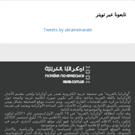
تابعونا عبر تويتر
Tweets by ukraineinarabi
"أوكرانيا بالعربية" هي صحيفة عربية الكترونية تصدر من أوكرانيا وتُعنى بتقديم الأخبار
الأوكرانية باللغة العربية ساعية بذلك الى تكوين صورة اعلامية عربية واضحة حول
أوكرانيا مركزة على اهتمامات القارئ العربي، ويتم تحديث موقع الصحيفة بشكل يومي
ومستمر بالسبق الإخباري، وبتطورات الأحداث على الساحة الأوكرانية ويعتمد في تقديمه
للاخبار على المهنية والموضوعية والحيادية التامة.
وقد جائت انطلاقة "أوكرانيا بالعربية" في 16 كانون الأول/ديسمبر عام 2011م لتكون
امتدادا للموقع العربي الاوكراني والذي بدأ عمله الاعلامي منذ 16 أيلول/سبتمبر 2003م
لتكون رائدة الاعلام العربي في أوكرانيا. فهو أول موقع الكتروني أخباري عربي في
أوكرانيا يؤدي رسالته الاعلامية المهنية بكل شفافية و موضوعية.
ويضم الموقع أقساماً تغطي: الأخبار السياسية، والاقتصادية، والرياضية، والاخبار
المتنوعة، وأخبار الجاليات، وأخبار المسلمين في أوكرانيا وكذلك أخبار الدبلوماسية،