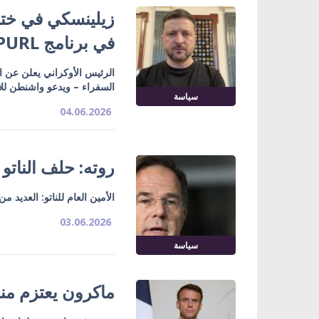
في برنامج PURL ستصل في يونيو
الرئيس الأوكراني يعلن عن ا
السفراء – ويدعو واشنطن للان
سياسة
04.06.2026
روته: حلف الناتو
الأمين العام للناتو: العديد
03.06.2026
سياسة
ماكرون يعتزم منا