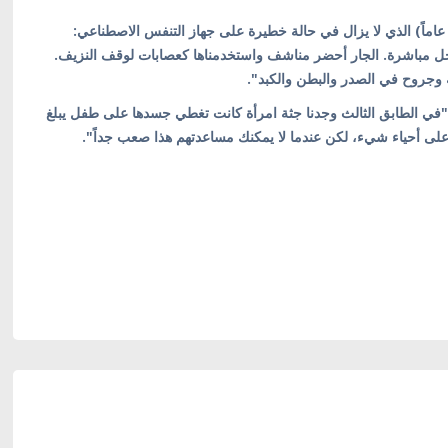
وى أحد الناجين، بافلو، الذي أصيب مع زوجته وحفيده (22 عاماً) الذي لا يزال في حالة خطيرة على جهاز التنفس الاصطناعي:
دخل مباشرة. الجار أحضر مناشف واستخدمناها كعصابات لوقف النزيف.
وجروح في الصدر والبطن والكبد".
في الطابق الثالث وجدنا جثة امرأة كانت تغطي جسدها على طفل يبلغ