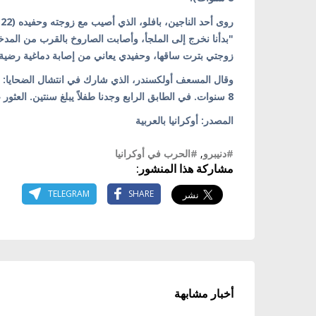
ر
"بدأنا نخرج إلى الملجأ، وأصابت الصاروخ بالقرب من الم
زوجتي بترت ساقها، وحفيدي يعاني من إصابة دماغية رضية 
وقال المسعف أولكسندر، الذي شارك في انتشال الضحايا: "
8 سنوات. في الطابق الرابع وجدنا طفلاً يبلغ سنتين. العثور على أحياء شيء، لكن عندما لا يمكنك مساعدتهم هذا صعب جداً".
المصدر: أوكرانيا بالعربية
#دنيبرو
,
#الحرب في أوكرانيا
مشاركة هذا المنشور:
TELEGRAM
SHARE
أخبار مشابهة