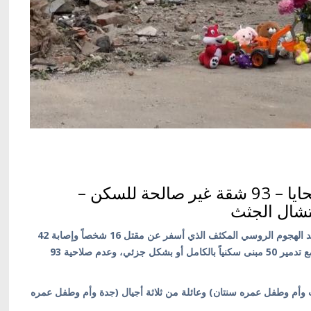
طفلان (8 سنوات وسنتان) بين الضحايا – 93 شقة غير صالحة للسكن –
شال الجثث
كييف/ أوكرانيا بالعربية/ أعلنت مدينة دنيبرو الحداد اليوم بعد الهجوم الروسي المكثف الذي أسفر عن مقتل 16 شخصاً وإصابة 42
آخرين، بينهم 22 لا يزالون في المستشفى (بينهم طفلان)، مع تدمير 50 مبنى سكنياً بالكامل أو بشكل جزئي، وعدم صلاحية 93
(أب وأم وطفل عمره سنتان) وعائلة من ثلاثة أجيال (جدة وأم وطفل عمره