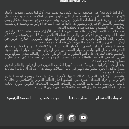
"أوكرانيا بالعربية" هي صحيفة عربية الكترونية تصدر من أوكرانيا وتُعنى بتقديم الأخبار
الأوكرانية باللغة العربية ساعية بذلك الى تكوين صورة اعلامية عربية واضحة حول
أوكرانيا مركزة على اهتمامات القارئ العربي، ويتم تحديث موقع الصحيفة بشكل يومي
ومستمر بالسبق الإخباري، وبتطورات الأحداث على الساحة الأوكرانية ويعتمد في تقديمه
للاخبار على المهنية والموضوعية والحيادية التامة.
وقد جائت انطلاقة "أوكرانيا بالعربية" في 16 كانون الأول/ديسمبر عام 2011م لتكون
امتدادا للموقع العربي الاوكراني والذي بدأ عمله الاعلامي منذ 16 أيلول/سبتمبر 2003م
لتكون رائدة الاعلام العربي في أوكرانيا. فهو أول موقع الكتروني أخباري عربي في
أوكرانيا يؤدي رسالته الاعلامية المهنية بكل شفافية و موضوعية.
ويضم الموقع أقساماً تغطي: الأخبار السياسية، والاقتصادية، والرياضية، والاخبار
المتنوعة، وأخبار الجاليات، وأخبار المسلمين في أوكرانيا وكذلك أخبار الدبلوماسية،
ولتقديم نافذة للقارئ على أهم التطورات في الوطن العربي والعالم يقدم الموقع يوميا
أقوال الصحف العربية والعالمية. كما ويضم الموقع قسم "فيديو" الذي يضم تقارير
مصوَّرة بمختلف المجالات.
وقد أولت "أوكرانيا بالعربية" اهتماما كبيرا للكاتب العربي في أوكرانيا والعالم لتكون
منبرا للاقلام الحرة بنشر مقالاتهم في باب "مقالات وملفات"، اضافة الى باب اللقائات
بشخصيات هامة.
وتتضمن "أوكرانيا بالعربية" كذلك شقها الآخر الناطق باللغة الروسية ليقدم للقارئ
الاوكراني و قراء الفضاء السوفييتي السابق أخبار العالم العربي والاسلامي والجاليات
باللغة الروسية. ناقلة بذلك الحضارة والثقافة العربية الصحيحة لتكوين صورة ايجابية
حول القضايا العربية والدول العربية والاسلامية لدى قارئ الروسية.
تعليمات الاستخدام
معلومات عنا
جهات الاتصال
الصفحة الرئيسية