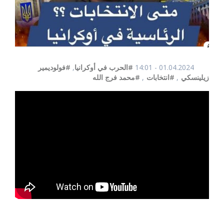
01.04.2024 - 14:01
#الحرب في أوكرانيا
,
#فولوديمير
زيلينسكي
,
#انتخابات
,
#محمد فرج الله