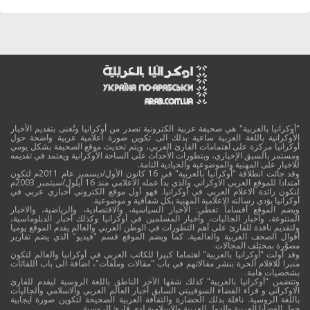
"أوكرانيا بالعربية" هي صحيفة عربية الكترونية تصدر من أوكرانيا وتُعنى بتقديم الأخبار
الأوكرانية باللغة العربية ساعية بذلك الى تكوين صورة اعلامية عربية واضحة حول
أوكرانيا مركزة على اهتمامات القارئ العربي، ويتم تحديث موقع الصحيفة بشكل يومي
ومستمر بالسبق الإخباري، وبتطورات الأحداث على الساحة الأوكرانية ويعتمد في تقديمه
للاخبار على المهنية والموضوعية والحيادية التامة.
وقد جائت انطلاقة "أوكرانيا بالعربية" في 16 كانون الأول/ديسمبر عام 2011م لتكون
امتدادا للموقع العربي الاوكراني والذي بدأ عمله الاعلامي منذ 16 أيلول/سبتمبر 2003م
لتكون رائدة الاعلام العربي في أوكرانيا. فهو أول موقع الكتروني أخباري عربي في
أوكرانيا يؤدي رسالته الاعلامية المهنية بكل شفافية و موضوعية.
ويضم الموقع أقساماً تغطي: الأخبار السياسية، والاقتصادية، والرياضية، والاخبار
المتنوعة، وأخبار الجاليات، وأخبار المسلمين في أوكرانيا وكذلك أخبار الدبلوماسية،
ولتقديم نافذة للقارئ على أهم التطورات في الوطن العربي والعالم يقدم الموقع يوميا
أقوال الصحف العربية والعالمية. كما ويضم الموقع قسم "فيديو" الذي يضم تقارير
مصوَّرة بمختلف المجالات.
وقد أولت "أوكرانيا بالعربية" اهتماما كبيرا للكاتب العربي في أوكرانيا والعالم لتكون
منبرا للاقلام الحرة بنشر مقالاتهم في باب "مقالات وملفات"، اضافة الى باب اللقائات
بشخصيات هامة.
وتتضمن "أوكرانيا بالعربية" كذلك شقها الآخر الناطق باللغة الروسية ليقدم للقارئ
الاوكراني و قراء الفضاء السوفييتي السابق أخبار العالم العربي والاسلامي والجاليات
باللغة الروسية. ناقلة بذلك الحضارة والثقافة العربية الصحيحة لتكوين صورة ايجابية
حول القضايا العربية والدول العربية والاسلامية لدى قارئ الروسية.