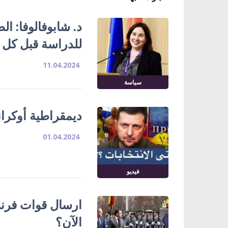
د. شابوفالوفا: الط
للدراسة قبل كل
11.04.2024
سياسة
ديمقراطية أوكراني
01.04.2024
فيديو
ارسال قوات فرنسي
الآن؟