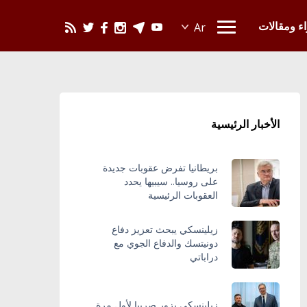
يحدث في العالم
اء ومقالات
الأخبار الرئيسية
بريطانيا تفرض عقوبات جديدة
على روسيا.. سيبيها يحدد
العقوبات الرئيسية
زيلينسكي يبحث تعزيز دفاع
دونيتسك والدفاع الجوي مع
دراباتي
زيلينسكي يزور صربيا لأول مرة