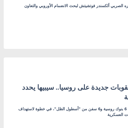
ره الصربي ألكسندر فوتشيتش لبحث الانضمام الأوروبي والتعاون
وبات جديدة على روسيا.. سيبيها يحدد
ة
العقوبات تشمل 19 كياناً بينها 6 بنوك روسية و6 سفن من "أسطول الظل"، في خطوة لاستهداف
ات العسكرية