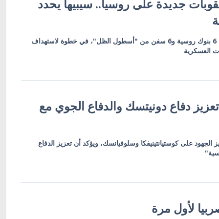
وبات جديدة على روسيا.. سيبيها يحدد
ة
العقوبات تشمل 19 كياناً بينها 6 بنوك روسية و6 سفن من "أسطول الظل"، في خطوة لاستهداف
ات العسكرية
عزيز دفاع دونيتسك والدفاع الجوي مع
ز الجهود على كوستيانتينيفكا وسلوفيانسك، ويؤكد أن تعزيز الدفاع
سية"
بيا لأول مرة