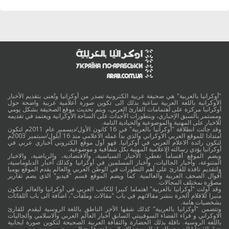
"أوكرانيا بالعربية" هي صحيفة عربية الكترونية تصدر من أوكرانيا وتُعنى بتقديم الأخبار
الأوكرانية باللغة العربية ساعية بذلك الى تكوين صورة اعلامية عربية واضحة حول
أوكرانيا مركزة على اهتمامات القارئ العربي، ويتم تحديث موقع الصحيفة بشكل يومي
ومستمر بالسبق الإخباري، وبتطورات الأحداث على الساحة الأوكرانية ويعتمد في تقديمه
للاخبار على المهنية والموضوعية والحيادية التامة.
وقد جائت انطلاقة "أوكرانيا بالعربية" في 16 كانون الأول/ديسمبر عام 2011م لتكون
امتدادا للموقع العربي الاوكراني والذي بدأ عمله الاعلامي منذ 16 أيلول/سبتمبر 2003م
لتكون رائدة الاعلام العربي في أوكرانيا. فهو أول موقع الكتروني أخباري عربي في
أوكرانيا يؤدي رسالته الاعلامية المهنية بكل شفافية و موضوعية.
ويضم الموقع أقساماً تغطي: الأخبار السياسية، والاقتصادية، والرياضية، والاخبار
المتنوعة، وأخبار الجاليات، وأخبار المسلمين في أوكرانيا وكذلك أخبار الدبلوماسية،
ولتقديم نافذة للقارئ على أهم التطورات في الوطن العربي والعالم يقدم الموقع يوميا
أقوال الصحف العربية والعالمية. كما ويضم الموقع قسم "فيديو" الذي يضم تقارير
مصوَّرة بمختلف المجالات.
وقد أولت "أوكرانيا بالعربية" اهتماما كبيرا للكاتب العربي في أوكرانيا والعالم لتكون
منبرا للاقلام الحرة بنشر مقالاتهم في باب "مقالات وملفات"، اضافة الى باب اللقائات
بشخصيات هامة.
وتتضمن "أوكرانيا بالعربية" كذلك شقها الآخر الناطق باللغة الروسية ليقدم للقارئ
الاوكراني و قراء الفضاء السوفييتي السابق أخبار العالم العربي والاسلامي والجاليات
باللغة الروسية. ناقلة بذلك الحضارة والثقافة العربية الصحيحة لتكوين صورة ايجابية
حول القضايا العربية والدول العربية والاسلامية لدى قارئ الروسية.