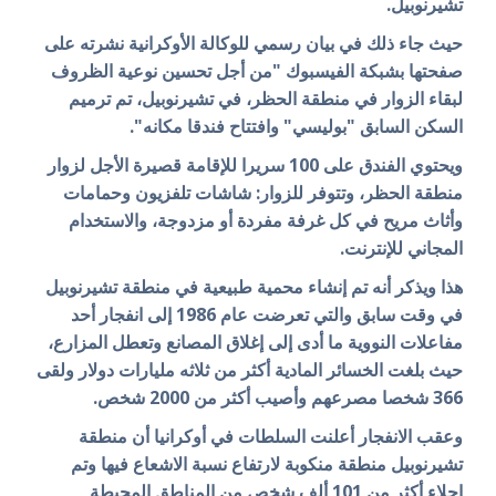
تشيرنوبيل.
حيث جاء ذلك في بيان رسمي للوكالة الأوكرانية نشرته على
صفحتها بشبكة الفيسبوك "من أجل تحسين نوعية الظروف
لبقاء الزوار في منطقة الحظر، في تشيرنوبيل، تم ترميم
السكن السابق "بوليسي" وافتتاح فندقا مكانه".
ويحتوي الفندق على 100 سريرا للإقامة قصيرة الأجل لزوار
منطقة الحظر، وتتوفر للزوار: شاشات تلفزيون وحمامات
وأثاث مريح في كل غرفة مفردة أو مزدوجة، والاستخدام
المجاني للإنترنت.
هذا ويذكر أنه تم إنشاء محمية طبيعية في منطقة تشيرنوبيل
في وقت سابق والتي تعرضت عام 1986 إلى انفجار أحد
مفاعلات النووية ما أدى إلى إغلاق المصانع وتعطل المزارع،
حيث بلغت الخسائر المادية أكثر من ثلاثه مليارات
دولار و
لقى
366 شخصا مصرعهم وأصيب أكثر من 2000 شخص.
وعقب الانفجار أعلنت السلطات في أوكرانيا أن منطقة
تشيرنوبيل منطقة منكوبة لارتفاع نسبة الاشعاع فيها وتم
اجلاء أكثر من 101 ألف شخص من المناطق المحيطة