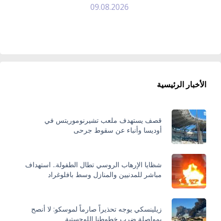
09.08.2026
الأخبار الرئيسية
قصف يستهدف ملعب تشيرنوموريتس في
أوديسا وأنباء عن سقوط جرحى
شظايا الإرهاب الروسي تطال الطفولة.. استهداف
مباشر للمدنيين والمنازل وسط بافلوغراد
زيلينسكي يوجه تحذيراً صارماً لموسكو: لا أنصح
بمواصلة ضرب خطوطنا اللوجستية