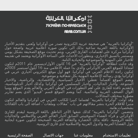
"أوكرانيا بالعربية" هي صحيفة عربية الكترونية تصدر من أوكرانيا وتُعنى بتقديم الأخبار
الأوكرانية باللغة العربية ساعية بذلك الى تكوين صورة اعلامية عربية واضحة حول
أوكرانيا مركزة على اهتمامات القارئ العربي، ويتم تحديث موقع الصحيفة بشكل يومي
ومستمر بالسبق الإخباري، وبتطورات الأحداث على الساحة الأوكرانية ويعتمد في تقديمه
للاخبار على المهنية والموضوعية والحيادية التامة.
وقد جائت انطلاقة "أوكرانيا بالعربية" في 16 كانون الأول/ديسمبر عام 2011م لتكون
امتدادا للموقع العربي الاوكراني والذي بدأ عمله الاعلامي منذ 16 أيلول/سبتمبر 2003م
لتكون رائدة الاعلام العربي في أوكرانيا. فهو أول موقع الكتروني أخباري عربي في
أوكرانيا يؤدي رسالته الاعلامية المهنية بكل شفافية و موضوعية.
ويضم الموقع أقساماً تغطي: الأخبار السياسية، والاقتصادية، والرياضية، والاخبار
المتنوعة، وأخبار الجاليات، وأخبار المسلمين في أوكرانيا وكذلك أخبار الدبلوماسية،
ولتقديم نافذة للقارئ على أهم التطورات في الوطن العربي والعالم يقدم الموقع يوميا
أقوال الصحف العربية والعالمية. كما ويضم الموقع قسم "فيديو" الذي يضم تقارير
مصوَّرة بمختلف المجالات.
وقد أولت "أوكرانيا بالعربية" اهتماما كبيرا للكاتب العربي في أوكرانيا والعالم لتكون
منبرا للاقلام الحرة بنشر مقالاتهم في باب "مقالات وملفات"، اضافة الى باب اللقائات
بشخصيات هامة.
وتتضمن "أوكرانيا بالعربية" كذلك شقها الآخر الناطق باللغة الروسية ليقدم للقارئ
الاوكراني و قراء الفضاء السوفييتي السابق أخبار العالم العربي والاسلامي والجاليات
باللغة الروسية. ناقلة بذلك الحضارة والثقافة العربية الصحيحة لتكوين صورة ايجابية
حول القضايا العربية والدول العربية والاسلامية لدى قارئ الروسية.
تعليمات الاستخدام
معلومات عنا
جهات الاتصال
الصفحة الرئيسية