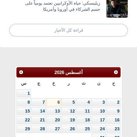
زيلينسكي: حياة الأوكرانيين تعتمد يومياً على
حسم الشركاء في أوروبا وأمريكا
قراءة كل الأخبار
أغسطس
2026
ح
ن
ث
ر
خ
ج
س
1
8
7
6
5
4
3
2
15
14
13
12
11
10
9
22
21
20
19
18
17
16
29
28
27
26
25
24
23