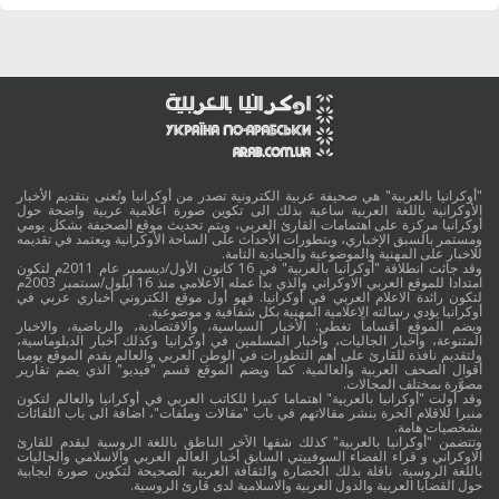
"أوكرانيا بالعربية" هي صحيفة عربية الكترونية تصدر من أوكرانيا وتُعنى بتقديم الأخبار
الأوكرانية باللغة العربية ساعية بذلك الى تكوين صورة اعلامية عربية واضحة حول
أوكرانيا مركزة على اهتمامات القارئ العربي، ويتم تحديث موقع الصحيفة بشكل يومي
ومستمر بالسبق الإخباري، وبتطورات الأحداث على الساحة الأوكرانية ويعتمد في تقديمه
للاخبار على المهنية والموضوعية والحيادية التامة.
وقد جائت انطلاقة "أوكرانيا بالعربية" في 16 كانون الأول/ديسمبر عام 2011م لتكون
امتدادا للموقع العربي الاوكراني والذي بدأ عمله الاعلامي منذ 16 أيلول/سبتمبر 2003م
لتكون رائدة الاعلام العربي في أوكرانيا. فهو أول موقع الكتروني أخباري عربي في
أوكرانيا يؤدي رسالته الاعلامية المهنية بكل شفافية و موضوعية.
ويضم الموقع أقساماً تغطي: الأخبار السياسية، والاقتصادية، والرياضية، والاخبار
المتنوعة، وأخبار الجاليات، وأخبار المسلمين في أوكرانيا وكذلك أخبار الدبلوماسية،
ولتقديم نافذة للقارئ على أهم التطورات في الوطن العربي والعالم يقدم الموقع يوميا
أقوال الصحف العربية والعالمية. كما ويضم الموقع قسم "فيديو" الذي يضم تقارير
مصوَّرة بمختلف المجالات.
وقد أولت "أوكرانيا بالعربية" اهتماما كبيرا للكاتب العربي في أوكرانيا والعالم لتكون
منبرا للاقلام الحرة بنشر مقالاتهم في باب "مقالات وملفات"، اضافة الى باب اللقائات
بشخصيات هامة.
وتتضمن "أوكرانيا بالعربية" كذلك شقها الآخر الناطق باللغة الروسية ليقدم للقارئ
الاوكراني و قراء الفضاء السوفييتي السابق أخبار العالم العربي والاسلامي والجاليات
باللغة الروسية. ناقلة بذلك الحضارة والثقافة العربية الصحيحة لتكوين صورة ايجابية
حول القضايا العربية والدول العربية والاسلامية لدى قارئ الروسية.