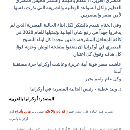
المصري العزيز، اذ نتقدم بالتهنئة والشكر للجيش المصري
العظيم ولكل السواعد الوطنية والشريفة التي نذرت نفسها
لأمن مصر والمصريين.
وفي الختام نتقدم بالشكر لكل ابناء الجالية المصرية الذين لم
يدخروا جهداً في رفع شان الجالية وتمثيلها للعام 2020 في
كافة المحافل المشرفة، داعين مجددا كل ابناء النسيج
المصري في أوكرانيا ان يضعوا مصلحة الوطن وعزته فوق
كل هدف وفوق كل اعتبار.
عاشت مصر قوية أبية عزيزة وعاشت أوكرانيا حرة مستقلة
آمنة
وكل عام وانتم بخير
د. وليد عطية - رئيس الجالية المصرية في أوكرانيا
المصدر: أوكرانيا بالعربية
.
نشرت هذه المادة على أسس حقوق
الدعاية والاعلان
ضمن باب
تهاني وأفراح
لدى
أوكرانيا بالعربية
#الجالية المصرية في أوكرانيا
,
#أوكرانيا ومصر
,
#د. وليد عطية
,