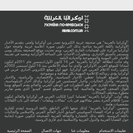
"أوكرانيا بالعربية" هي صحيفة عربية الكترونية تصدر من أوكرانيا وتُعنى بتقديم الأخبار
الأوكرانية باللغة العربية ساعية بذلك الى تكوين صورة اعلامية عربية واضحة حول
أوكرانيا مركزة على اهتمامات القارئ العربي، ويتم تحديث موقع الصحيفة بشكل يومي
ومستمر بالسبق الإخباري، وبتطورات الأحداث على الساحة الأوكرانية ويعتمد في تقديمه
للاخبار على المهنية والموضوعية والحيادية التامة.
وقد جائت انطلاقة "أوكرانيا بالعربية" في 16 كانون الأول/ديسمبر عام 2011م لتكون
امتدادا للموقع العربي الاوكراني والذي بدأ عمله الاعلامي منذ 16 أيلول/سبتمبر 2003م
لتكون رائدة الاعلام العربي في أوكرانيا. فهو أول موقع الكتروني أخباري عربي في
أوكرانيا يؤدي رسالته الاعلامية المهنية بكل شفافية و موضوعية.
ويضم الموقع أقساماً تغطي: الأخبار السياسية، والاقتصادية، والرياضية، والاخبار
المتنوعة، وأخبار الجاليات، وأخبار المسلمين في أوكرانيا وكذلك أخبار الدبلوماسية،
ولتقديم نافذة للقارئ على أهم التطورات في الوطن العربي والعالم يقدم الموقع يوميا
أقوال الصحف العربية والعالمية. كما ويضم الموقع قسم "فيديو" الذي يضم تقارير
مصوَّرة بمختلف المجالات.
وقد أولت "أوكرانيا بالعربية" اهتماما كبيرا للكاتب العربي في أوكرانيا والعالم لتكون
منبرا للاقلام الحرة بنشر مقالاتهم في باب "مقالات وملفات"، اضافة الى باب اللقائات
بشخصيات هامة.
وتتضمن "أوكرانيا بالعربية" كذلك شقها الآخر الناطق باللغة الروسية ليقدم للقارئ
الاوكراني و قراء الفضاء السوفييتي السابق أخبار العالم العربي والاسلامي والجاليات
باللغة الروسية. ناقلة بذلك الحضارة والثقافة العربية الصحيحة لتكوين صورة ايجابية
حول القضايا العربية والدول العربية والاسلامية لدى قارئ الروسية.
تعليمات الاستخدام
معلومات عنا
جهات الاتصال
الصفحة الرئيسية