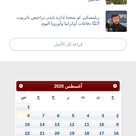
زيلينسكي: لو منحتنا إدارة بايدن تراخيص باتريوت
لَأمّنَّا دفاعات أوكرانيا وأوروبا اليوم
قراءة كل الأخبار
أغسطس
2026
ح
ن
ث
ر
خ
ج
س
1
8
7
6
5
4
3
2
15
14
13
12
11
10
9
22
21
20
19
18
17
16