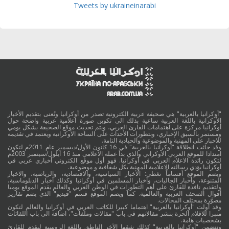
Tweets by ukraineinarabi
"أوكرانيا بالعربية" هي صحيفة عربية الكترونية تصدر من أوكرانيا وتُعنى بتقديم الأخبار
الأوكرانية باللغة العربية ساعية بذلك الى تكوين صورة اعلامية عربية واضحة حول
أوكرانيا مركزة على اهتمامات القارئ العربي، ويتم تحديث موقع الصحيفة بشكل يومي
ومستمر بالسبق الإخباري، وبتطورات الأحداث على الساحة الأوكرانية ويعتمد في تقديمه
للاخبار على المهنية والموضوعية والحيادية التامة.
وقد جائت انطلاقة "أوكرانيا بالعربية" في 16 كانون الأول/ديسمبر عام 2011م لتكون
امتدادا للموقع العربي الاوكراني والذي بدأ عمله الاعلامي منذ 16 أيلول/سبتمبر 2003م
لتكون رائدة الاعلام العربي في أوكرانيا. فهو أول موقع الكتروني أخباري عربي في
أوكرانيا يؤدي رسالته الاعلامية المهنية بكل شفافية و موضوعية.
ويضم الموقع أقساماً تغطي: الأخبار السياسية، والاقتصادية، والرياضية، والاخبار
المتنوعة، وأخبار الجاليات، وأخبار المسلمين في أوكرانيا وكذلك أخبار الدبلوماسية،
ولتقديم نافذة للقارئ على أهم التطورات في الوطن العربي والعالم يقدم الموقع يوميا
أقوال الصحف العربية والعالمية. كما ويضم الموقع قسم "فيديو" الذي يضم تقارير
مصوَّرة بمختلف المجالات.
وقد أولت "أوكرانيا بالعربية" اهتماما كبيرا للكاتب العربي في أوكرانيا والعالم لتكون
منبرا للاقلام الحرة بنشر مقالاتهم في باب "مقالات وملفات"، اضافة الى باب اللقائات
بشخصيات هامة.
وتتضمن "أوكرانيا بالعربية" كذلك شقها الآخر الناطق باللغة الروسية ليقدم للقارئ