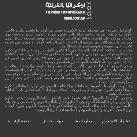
"أوكرانيا بالعربية" هي صحيفة عربية الكترونية تصدر من أوكرانيا وتُعنى بتقديم الأخبار
الأوكرانية باللغة العربية ساعية بذلك الى تكوين صورة اعلامية عربية واضحة حول
أوكرانيا مركزة على اهتمامات القارئ العربي، ويتم تحديث موقع الصحيفة بشكل يومي
ومستمر بالسبق الإخباري، وبتطورات الأحداث على الساحة الأوكرانية ويعتمد في تقديمه
للاخبار على المهنية والموضوعية والحيادية التامة.
وقد جائت انطلاقة "أوكرانيا بالعربية" في 16 كانون الأول/ديسمبر عام 2011م لتكون
امتدادا للموقع العربي الاوكراني والذي بدأ عمله الاعلامي منذ 16 أيلول/سبتمبر 2003م
لتكون رائدة الاعلام العربي في أوكرانيا. فهو أول موقع الكتروني أخباري عربي في
أوكرانيا يؤدي رسالته الاعلامية المهنية بكل شفافية و موضوعية.
ويضم الموقع أقساماً تغطي: الأخبار السياسية، والاقتصادية، والرياضية، والاخبار
المتنوعة، وأخبار الجاليات، وأخبار المسلمين في أوكرانيا وكذلك أخبار الدبلوماسية،
ولتقديم نافذة للقارئ على أهم التطورات في الوطن العربي والعالم يقدم الموقع يوميا
أقوال الصحف العربية والعالمية. كما ويضم الموقع قسم "فيديو" الذي يضم تقارير
مصوَّرة بمختلف المجالات.
وقد أولت "أوكرانيا بالعربية" اهتماما كبيرا للكاتب العربي في أوكرانيا والعالم لتكون
منبرا للاقلام الحرة بنشر مقالاتهم في باب "مقالات وملفات"، اضافة الى باب اللقائات
بشخصيات هامة.
وتتضمن "أوكرانيا بالعربية" كذلك شقها الآخر الناطق باللغة الروسية ليقدم للقارئ
الاوكراني و قراء الفضاء السوفييتي السابق أخبار العالم العربي والاسلامي والجاليات
باللغة الروسية. ناقلة بذلك الحضارة والثقافة العربية الصحيحة لتكوين صورة ايجابية
حول القضايا العربية والدول العربية والاسلامية لدى قارئ الروسية.
تعليمات الاستخدام
معلومات عنا
جهات الاتصال
الصفحة الرئيسية