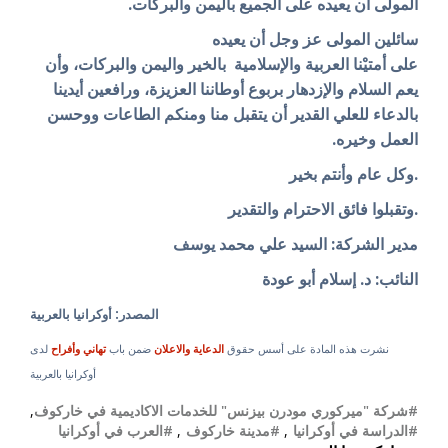
المولى أن يعيده على الجميع باليمن والبركات.
سائلين المولى عز وجل أن يعيده
على أمتيْنا العربية والإسلامية بالخير واليمن والبركات، وأن
يعم السلام والإزدهار بربوع أوطاننا العزيزة، ورافعين أيدينا
بالدعاء للعلي القدير أن يتقبل منا ومنكم الطاعات ووحسن
العمل وخيره.
.وكل عام وأنتم بخير
.وتقبلوا فائق الاحترام والتقدير
مدير الشركة: السيد علي محمد يوسف
النائب: د. إسلام أبو عودة
المصدر: أوكرانيا بالعربية
نشرت هذه المادة على أسس حقوق
الدعاية والاعلان
ضمن باب
تهاني وأفراح
لدى
أوكرانيا بالعربية
#شركة "ميركوري مودرن بيزنس" للخدمات الاكاديمية في خاركوف
,
#الدراسة في أوكرانيا
,
#مدينة خاركوف
,
#العرب في أوكرانيا