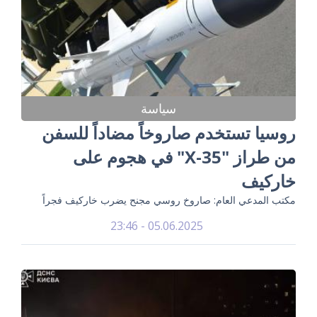
سياسة
روسيا تستخدم صاروخاً مضاداً للسفن
من طراز "X-35" في هجوم على
خاركيف
مكتب المدعي العام: صاروخ روسي مجنح يضرب خاركيف فجراً
05.06.2025 - 23:46