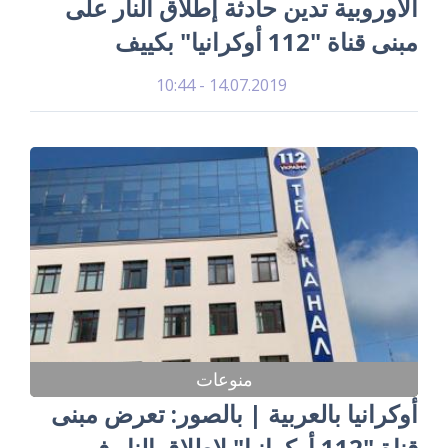
الأوروبية تدين حادثة إطلاق النار على
مبنى قناة "112 أوكرانيا" بكييف
14.07.2019 - 10:44
منوعات
أوكرانيا بالعربية | بالصور: تعرض مبنى
قناة "112 أوكرانيا" لإطلاق النار في