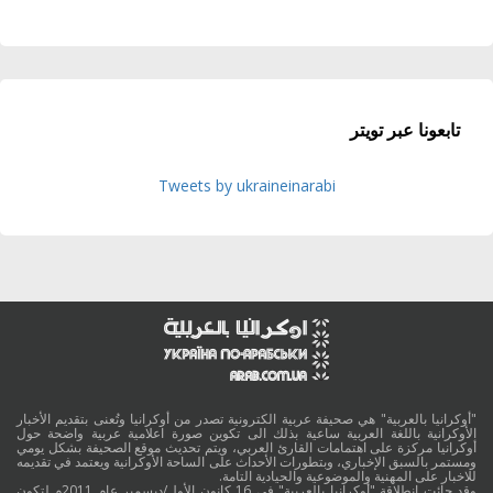
تابعونا عبر تويتر
Tweets by ukraineinarabi
"أوكرانيا بالعربية" هي صحيفة عربية الكترونية تصدر من أوكرانيا وتُعنى بتقديم الأخبار
الأوكرانية باللغة العربية ساعية بذلك الى تكوين صورة اعلامية عربية واضحة حول
أوكرانيا مركزة على اهتمامات القارئ العربي، ويتم تحديث موقع الصحيفة بشكل يومي
ومستمر بالسبق الإخباري، وبتطورات الأحداث على الساحة الأوكرانية ويعتمد في تقديمه
للاخبار على المهنية والموضوعية والحيادية التامة.
وقد جائت انطلاقة "أوكرانيا بالعربية" في 16 كانون الأول/ديسمبر عام 2011م لتكون