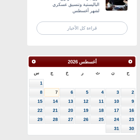
الباليستية وتنسيق عسكري
لشهر أغسطس
قراءة كل الأخبار
أغسطس
2026
ح
ن
ث
ر
خ
ج
س
1
8
7
6
5
4
3
2
15
14
13
12
11
10
9
22
21
20
19
18
17
16
29
28
27
26
25
24
23
31
30