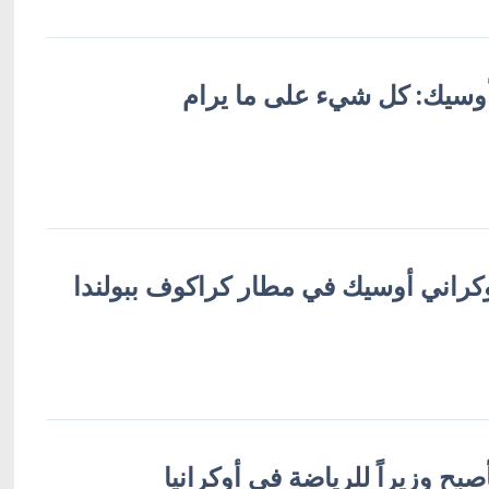
 أوسيك: كل شيء على ما يرام
وكراني أوسيك في مطار كراكوف ببولندا
بح وزيراً للرياضة في أوكرانيا