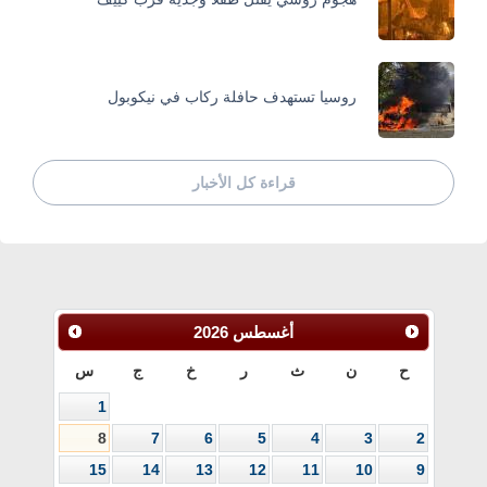
روسيا تستهدف حافلة ركاب في نيكوبول
قراءة كل الأخبار
أغسطس
2026
ح
ن
ث
ر
خ
ج
س
1
8
7
6
5
4
3
2
15
14
13
12
11
10
9