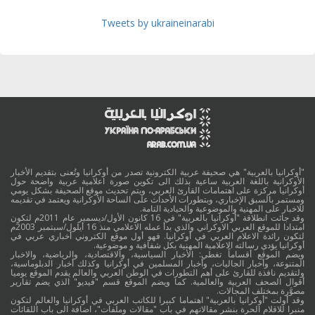
Tweets by ukraineinarabi
"أوكرانيا بالعربية" هي صحيفة عربية الكترونية تصدر من أوكرانيا وتُعنى بتقديم الأخبار
الأوكرانية باللغة العربية ساعية بذلك الى تكوين صورة اعلامية عربية واضحة حول
أوكرانيا مركزة على اهتمامات القارئ العربي، ويتم تحديث موقع الصحيفة بشكل يومي
ومستمر بالسبق الإخباري، وبتطورات الأحداث على الساحة الأوكرانية ويعتمد في تقديمه
للاخبار على المهنية والموضوعية والحيادية التامة.
وقد جائت انطلاقة "أوكرانيا بالعربية" في 16 كانون الأول/ديسمبر عام 2011م لتكون
امتدادا للموقع العربي الاوكراني والذي بدأ عمله الاعلامي منذ 16 أيلول/سبتمبر 2003م
لتكون رائدة الاعلام العربي في أوكرانيا. فهو أول موقع الكتروني أخباري عربي في
أوكرانيا يؤدي رسالته الاعلامية المهنية بكل شفافية و موضوعية.
ويضم الموقع أقساماً تغطي: الأخبار السياسية، والاقتصادية، والرياضية، والاخبار
المتنوعة، وأخبار الجاليات، وأخبار المسلمين في أوكرانيا وكذلك أخبار الدبلوماسية،
ولتقديم نافذة للقارئ على أهم التطورات في الوطن العربي والعالم يقدم الموقع يوميا
أقوال الصحف العربية والعالمية. كما ويضم الموقع قسم "فيديو" الذي يضم تقارير
مصوَّرة بمختلف المجالات.
وقد أولت "أوكرانيا بالعربية" اهتماما كبيرا للكاتب العربي في أوكرانيا والعالم لتكون
منبرا للاقلام الحرة بنشر مقالاتهم في باب "مقالات وملفات"، اضافة الى باب اللقائات