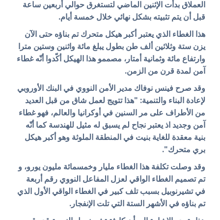
العملاق بدأت الإثنين الماضي لتستغرق حوالي أربعين ساعة
قبل أن يتم تثبيته بشكل نهائي خلال خمسة أيام.
هذا الغطاء الذي يعتبر أكبر هيكل متحرك تم بناؤه حتى الآن
يزن ستة وثلاثين ألف طن بطول يبلغ مائة واثنين وستين مترا
وارتفاع مائة وثمانية أمتار، مصممو هذا الهيكل أكّدوا أنّه غطاء
آمن لمدة قرن من الزمن.
وقد صرح فينس
نوفاك مدير الأمن النووي في البنك الأوروبي
لإعادة البناء والتنمية: "هذا تتويج لعمل شاق من قبل العديد
من الأطراف على مر السنين في أوكرانيا والعالم، فهو غطاء
آمن وجديد اذ يعتبر نجاح لم يسبق له مثيل للهندسة كما أنّه
بنية معقدة للغاية بنيت في المنطقة الملوثة وهو أكبر هيكل
بري متحرك".
وقد وصلت تكلفة هذا الغطاء مليار وخمسمائة مليون يورو، و
تم تصميم الغطاء الواقي لعزل المفاعل النووي رقم أربعة
في تشيرنوبيل بسبب تلف كبير في الغطاء الواقي الأول الذي
تم بناؤه في الأشهر الستة التي تلت الإنفجار.