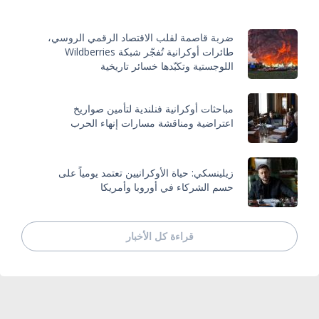
ضربة قاصمة لقلب الاقتصاد الرقمي الروسي،
طائرات أوكرانية تُفجّر شبكة Wildberries
اللوجستية وتكبّدها خسائر تاريخية
مباحثات أوكرانية فنلندية لتأمين صواريخ
اعتراضية ومناقشة مسارات إنهاء الحرب
زيلينسكي: حياة الأوكرانيين تعتمد يومياً على
حسم الشركاء في أوروبا وأمريكا
قراءة كل الأخبار