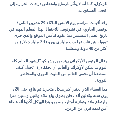
للزلازل، كما أنه لا يتأثر بارتفاع وانخفاض درجات الحرارة إلى
أقصى المستويات.
وقد أقيمت مراسم يوم الامس الثلاثاء 29 تشرين الثاني/
نوفمبر الجاري، في تشرنوبيل للاحتفال بهذا المعلم المهم في
تاريخ العمل المستمر منذ عقود لتأمين الموقع والذي جرى
تمويله بتبرعات تجاوزت ملياري يورو (2.1 مليار دولار) من
أكثر من 40 دولة ومنظمة.
وقال الرئيس الأوكراني بيترو بوروشينكو "ليشهد العالم كله
اليوم ما يمكن لأوكرانيا والعالم أن يحققاه إذا اتحدا.. كيف
استطعنا أن نحمي العالم من التلوث النووي والمخاطر
النووية.
هذا الغطاء الذي يعتبر أكبر هيكل متحرك تم بناؤه حتى الآن
يزن ستة وثلاثين ألف طن بطول يبلغ مائة واثنين وستين مترا
وارتفاع مائة وثمانية أمتار، مصممو هذا الهيكل أكّدوا أنّه غطاء
آمن لمدة قرن من الزمن.