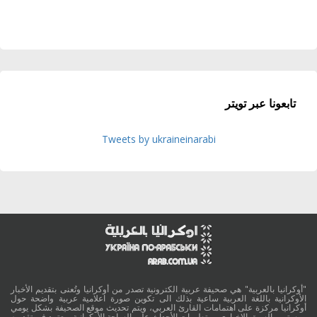
تابعونا عبر تويتر
Tweets by ukraineinarabi
"أوكرانيا بالعربية" هي صحيفة عربية الكترونية تصدر من أوكرانيا وتُعنى بتقديم الأخبار
الأوكرانية باللغة العربية ساعية بذلك الى تكوين صورة اعلامية عربية واضحة حول
أوكرانيا مركزة على اهتمامات القارئ العربي، ويتم تحديث موقع الصحيفة بشكل يومي
ومستمر بالسبق الإخباري، وبتطورات الأحداث على الساحة الأوكرانية ويعتمد في تقديمه