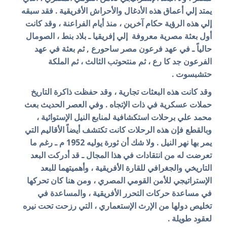
يمتد إلي أعماق هذه الأدغال والأحراش الأفريقية . فقد سبقه
إلي هذه الرؤية حكام آخرين ، منذ أيام الفراعنة ، وقد كانت
أول بعثة مصرية معروفة إلي إفريقيا ـ بلاد بنط ، الصومال
حالياً ـ في عهد فرعون مصر ساحورع , ثم بعثة في عهد
الفرعون جد كا رع ، ثم منتحوتب الثالث ، ثم الملكة
حتشبسوت .
وقد كانت هذه البعثات تجارية ، وقد حفظت ذاكرة التاريخ
حملات عسكرية في ذات الإتجاه . وفي العصر الحديث بعث
محمد علي برحلات استكشافية لمنابع النيل الإستوائية ،
وبالقطع فإن هذه الرحلات كانت تكتشف أيضاً الأقاليم التي
يمر بها نهر النيل . ولا شك أن ثورة يوليه 1952 م ـ رغم ما
تعرضت له من انتقادات في هذا المجال ـ قد أدركت البعد
التاريخي والجغرافي للقارة الأفريقية ، وأهميتهما للبعد
الإستراتيجي للأمن القومي المصري ، ومن هنا كان تحركها
في مساعدة حركات التحرر الأفريقية ، والمساعدة في
تخليص دولها من الإرث الإستعماري ، التي رزحت تحت نيره
لعقود طويلة .