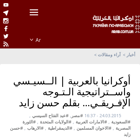
أخبار
آراء ومقالات
أوكرانيا بالعربية | الــسيـسي
واســتراتيجية الـتـوجه
الإفـريقـي... بقلم حسن زايد
24.03.2015 - 16:37
#مصر
,
#عبد الفتاح السيسي
,
#السعودية
,
#الامارات العربية
,
#الولايات المتحدة
,
#الثورة
المصرية
,
#الاخوان المسلمين
,
#الديمقراطية
,
#الارهاب
,
#حسن
زايد