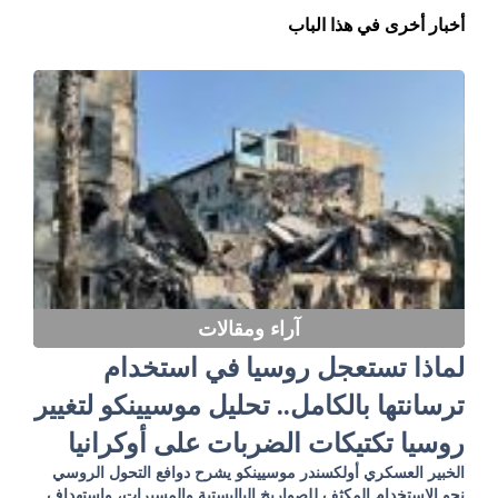
أخبار أخرى في هذا الباب
آراء ومقالات
لماذا تستعجل روسيا في استخدام
ترسانتها بالكامل.. تحليل موسيينكو لتغيير
روسيا تكتيكات الضربات على أوكرانيا
الخبير العسكري أولكسندر موسيينكو يشرح دوافع التحول الروسي
نحو الاستخدام المكثف للصواريخ الباليستية والمسيرات، واستهداف