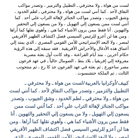
لست من هواة ـ ولا محترفي ـ التطبيل والتزمير ، وتصدر مواكب
النفاق لأحد . كما أنني لست من هواة ـ ولا محترفي ـ لطم الخدود ،
وشق الجيوب ، وتصدر مواكب الجنائز لإهالة التراب علي أحد . كما
أنني لست ممن يسعون إلي التهويل ، ولا من يسعون إلي التحقير
والتهوين . أنا فقط ممن يرون الأشياء كما هي ، وأهوي نقلها كما أراها
. ومن هنا لن أعزو للرئيس السيسي فضل اكتشاف الظهير الأفريقي
لمصر ، ولا البعد الإستراتيجي للأمن القومي المصري ، الذي يمتد إلي
أعماق هذه الأدغال والأحراش الأفريقية . فقد سبقه إلي هذه الرؤية
حكام آخرين ، منذ أيام الفراعنة ، وقد كانت أول بعثة مصرية
معروفة إلي إفريقيا ـ بلاد بنط ، الصومال حالياً ـ في عهد فرعون
مصر ساحورع , ثم بعثة في عهد الفرعون جد كا رع ، ثم منتحوتب
الثالث ، ثم الملكة حتشبسوت .
كييف/أوكرانيا بالعربية/لست من هواة ـ ولا محترفي ـ
التطبيل والتزمير ، وتصدر مواكب النفاق لأحد . كما أنني لست
من هواة ـ ولا محترفي ـ لطم الخدود ، وشق الجيوب ، وتصدر
مواكب الجنائز لإهالة التراب علي أحد . كما أنني لست ممن
يسعون إلي التهويل ، ولا من يسعون إلي التحقير والتهوين . أنا
فقط ممن يرون الأشياء كما هي ، وأهوي نقلها كما أراها . ومن
هنا لن أعزو للرئيس السيسي فضل اكتشاف الظهير الأفريقي
لمصر ، ولا البعد الإستراتيجي للأمن القومي المصري ، الذي