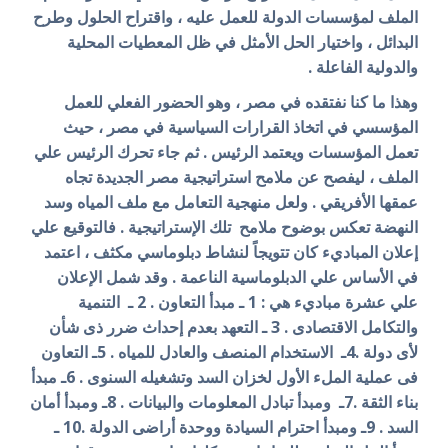
الملف لمؤسسات الدولة للعمل عليه ، واقتراح الحلول وطرح
البدائل ، واختيار الحل الأمثل في ظل المعطيات المحلية
والدولية الفاعلة .
وهذا ما كنا نفتقده في مصر ، وهو الحضور الفعلي للعمل
المؤسسي في اتخاذ القرارات السياسية في مصر ، حيث
تعمل المؤسسات ويعتمد الرئيس . ثم جاء تحرك الرئيس علي
الملف ، ليفصح عن ملامح استراتيجية مصر الجديدة تجاه
عمقها الأفريقي . ولعل منهجية التعامل مع ملف المياه وسد
النهضة تعكس بوضوح ملامح تلك الإستراتيجية . فالتوقيع علي
إعلان المباديء كان تتويجاً لنشاط دبلوماسي مكثف ، اعتمد
في الأساس علي الدبلوماسية الناعمة . وقد شمل الإعلان
علي عشرة مباديء هي :
1 ـ مبدأ التعاون . 2 ـ التنمية
والتكامل الاقتصادى . 3 ـ التعهد بعدم إحداث ضرر ذى شأن
لأى دولة .4ـ الاستخدام المنصف والعادل للمياه . 5ـ التعاون
فى عملية الملء الأول لخزان السد وتشغيله السنوى . 6ـ مبدأ
بناء الثقة .7ـ ومبدأ تبادل المعلومات والبيانات . 8ـ ومبدأ أمان
السد . 9ـ ومبدأ احترام السيادة ووحدة أراضى الدولة .10 ـ