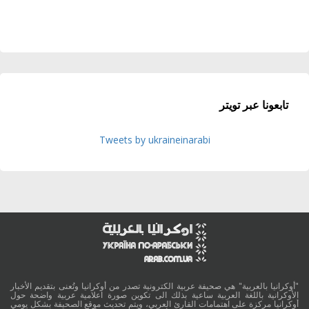
تابعونا عبر تويتر
Tweets by ukraineinarabi
"أوكرانيا بالعربية" هي صحيفة عربية الكترونية تصدر من أوكرانيا وتُعنى بتقديم الأخبار
الأوكرانية باللغة العربية ساعية بذلك الى تكوين صورة اعلامية عربية واضحة حول
أوكرانيا مركزة على اهتمامات القارئ العربي، ويتم تحديث موقع الصحيفة بشكل يومي