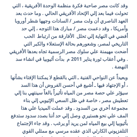
وقد كانت مصر صاحبة فكرة منظمة الوحدة الأفريقية ، التي
تحولت فيما بعد إلي الإتحاد الأفريقي الحالي . وما حدث بعد
العهد الناصري أن ولت مصر / السادات وجهها شطر أوروبا
وأمريكا ، وقد دعمت مصر / مبارك هذا التوجه ، إلي حد
أفضي في النهاية إلي تحلل الأفارقة من ارتباط الحب
التاريخي لمصر، وشعورهم بحالة الإستعلاء والكبر التي
أضحت مهيمنة علي سلوك مصر الرسمية تجاه بعدها الأفريقي
. وفي أعقاب ثورة يناير 2011 م بدأت أثيوبيا في انشاء سد
النهضة .
وبعيداً عن النواحي الفنية ـ التي بالقطع لا يمكننا الإفتاء بشأنها
، أو الإجتهاد فيها ـ أشيع في أحسن الفروض أن هذا السد
سيؤثر علي حصة مصر من المياه تأثيراً بالغاً سينتهي بنا إلي
تعطيش مصر ، خاصة في ظل السعي الإثيوبي إلي بناء
مجموعة أخري من السدود . وقد عملت الميديا علي هذا
المف علي نحو هستيري وصل إلي حد أننا بصدد سدود ستدفع
بأثيوبيا إلي بيع المياه لمن يريد أو يرغب . وقد جاء الإجتماع
التلفزيوني الكارثي الذي عقده مرسي مع ممثلي القوي