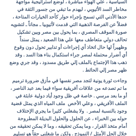
السياسية ، علي الهواء مباشرة ، لوضع استراتيجية مواجهة
مخاطر السد الأثيوبي ، ليهدم ما تبقي من جسور الثقة في
حدها الأدني التي تسمح بإجراء حوار كأحد الخيارات المتاحة ،
فضلاً عن الفرصة الذهبية التي قدمت لأثيوبيا ـ مجاناً ـ لتشويه
صورة الموقف المصري ، بما يحول بين مصر وبين تشكيل
تحالف دولي متعاطف معها علي هذا الصعيد ، يمثل سنداً
وظهيراً لها حال اتخاذ أي إجراءات أو تدابير تحول دون وقوع
أي أضرار محتملة لمصر جراء استكمال بناء هذا السد . وقد
ذهب هذا الإجتماع بالملف إلي طريق مسدود ، وقد جري وضع
ظهر مصر إلي الحائط .
وجاءت ثورة يونية لتجد مصر نفسها في مأزق ضرورة ترميم
ما تم تصدعه من علاقات أفريقية سواء فيما بعد عبد الناصر ،
أو ما بعد مرسي . خاصة في ظل وجود أياد دولية عابثة في
الملف الأفريقي ، وعلي الأخص ملف المياه الذي يمثل قضية
وجود بالنسبة لمصر . ولا يشغلني كثيرا ما يجري الإختلاف
حوله بين الخبراء ، عن الحلول والحلول البديلة المطروحة
أمام متخذ القرار ، وما يمكن تحقيقه ، وما لا يمكن تحقيقه من
خلال الحل الأمثل / النموذج . ولكن ما شغلني حقاً هو تسليم