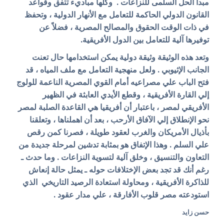
مبدأ الحل السلمى للنزاعات . وكلها مباديء تتفق وقواعد
القانون الدولي الحاكمة للتعامل مع الأنهار الدولية ، وتحفظ
في ذات الوقت الحقوق والمصالح المصرية ، فضلاً عن
توفيرها آلية للتعامل بين الدول الأفريقية.
وتعد هذه الوثيقة وثيقة دولية يمكن استخدامها حال تعنت
الجانب الإثيوبي . ولعل منهجية التعامل مع ملف المياه ، قد
فتح الباب علي مصراعيه أمام القوي المصرية الناعمة للولوج
إلي القارة الأفريقية ، وقطع الأيدي العابثة في الظهير
الأفريقي لمصر ، باعتبار أن أفريقيا هي القاعدة الصلبة لمصر
نحو الإنطلاق إلي الآفاق الأرحب ، بعد أن اهملناها ، وتعلقنا
بأذيال الأمريكان والغرب لعقود طويلة ، فصرنا كمن رقص
علي السلم . وهذا الإتفاق هو بمثابة تدشين لمرحلة جديدة من
التعاون والتنسيق ، وخلق آلية لتسوية النزاعات . وما حدث ـ
رغم أنك قد تجد بعض الإختلافات حوله ـ يمثل حالة إنعاش
للذاكرة الأفريقية ، ومحاولة استعادة الرصيد التاريخي الذي
استودعته مصر قلوب الأفارقة ، علي مدار عقود .
حسن زايد