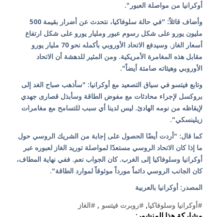
أوكرانيا من مواصلة العبور".
وأضاف قائلاً: "في حالة سلوفاكيا، نتحدث عن أضرار بقيمة 500
مليون يورو على شكل رسوم عبور ومليار يورو على شكل ارتفاع
أسعار الغاز. وسيدفع الاتحاد الأوروبي بأكمله نحو 70 مليار يورو
مقابل هذه المغامرة الأمريكية. ومن المثير للدهشة أن الاتحاد
الأوروبي وهيئاته صامتة أيضاً".
وتابع فيتسو في سياق التصعيد مع أوكرانيا: "سأذهب صباح الغد إلى
بروكسل لإجراء محادثات مع مفوض الطاقة وسأبذل قصارى جهدي
لإيقاظه من نومه الهادئ. ليس لدينا أي سبب للتسامح مع مغامرات
زيلينسكي".
كما قال: "أردت أيضًا الحصول على إجابة من الشريك الروسي حول
ما إذا كان الاتحاد الروسي مستعدًا لمواصلة توريد الغاز لعبوره عبر
أوكرانيا وسلوفاكيا إلى الغرب. كان الجواب نعم. ففي نهاية المطاف،
كان الجانب الروسي دائماً مورداً موثوقاً لموارد الطاقة".
المصدر: أوكرانيا بالعربية
#أوكرانيا وسلوفاكيا
,
#روبرت فيتسو
,
#الغاز
مشاركة هذا المنشور: