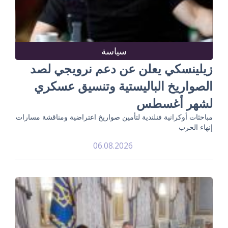
سياسة
زيلينسكي يعلن عن دعم نرويجي لصد
الصواريخ الباليستية وتنسيق عسكري
لشهر أغسطس
مباحثات أوكرانية فنلندية لتأمين صواريخ اعتراضية ومناقشة مسارات
إنهاء الحرب
06.08.2026