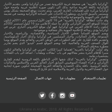
"أوكرانيا بالعربية" هي صحيفة عربية الكترونية تصدر من أوكرانيا وتُعنى بتقديم الأخبار
الأوكرانية باللغة العربية ساعية بذلك الى تكوين صورة اعلامية عربية واضحة حول
أوكرانيا مركزة على اهتمامات القارئ العربي، ويتم تحديث موقع الصحيفة بشكل يومي
ومستمر بالسبق الإخباري، وبتطورات الأحداث على الساحة الأوكرانية ويعتمد في تقديمه
للاخبار على المهنية والموضوعية والحيادية التامة.
وقد جائت انطلاقة "أوكرانيا بالعربية" في 16 كانون الأول/ديسمبر عام 2011م لتكون
امتدادا للموقع العربي الاوكراني والذي بدأ عمله الاعلامي منذ 16 أيلول/سبتمبر 2003م
لتكون رائدة الاعلام العربي في أوكرانيا. فهو أول موقع الكتروني أخباري عربي في
أوكرانيا يؤدي رسالته الاعلامية المهنية بكل شفافية و موضوعية.
ويضم الموقع أقساماً تغطي: الأخبار السياسية، والاقتصادية، والرياضية، والاخبار
المتنوعة، وأخبار الجاليات، وأخبار المسلمين في أوكرانيا وكذلك أخبار الدبلوماسية،
ولتقديم نافذة للقارئ على أهم التطورات في الوطن العربي والعالم يقدم الموقع يوميا
أقوال الصحف العربية والعالمية. كما ويضم الموقع قسم "فيديو" الذي يضم تقارير
مصوَّرة بمختلف المجالات.
وقد أولت "أوكرانيا بالعربية" اهتماما كبيرا للكاتب العربي في أوكرانيا والعالم لتكون
منبرا للاقلام الحرة بنشر مقالاتهم في باب "مقالات وملفات"، اضافة الى باب اللقائات
بشخصيات هامة.
وتتضمن "أوكرانيا بالعربية" كذلك شقها الآخر الناطق باللغة الروسية ليقدم للقارئ
الاوكراني و قراء الفضاء السوفييتي السابق أخبار العالم العربي والاسلامي والجاليات
باللغة الروسية. ناقلة بذلك الحضارة والثقافة العربية الصحيحة لتكوين صورة ايجابية
حول القضايا العربية والدول العربية والاسلامية لدى قارئ الروسية.
تعليمات الاستخدام
معلومات عنا
جهات الاتصال
الصفحة الرئيسية
© Ukraine in Arabic, 2018. All Rights Reserved.