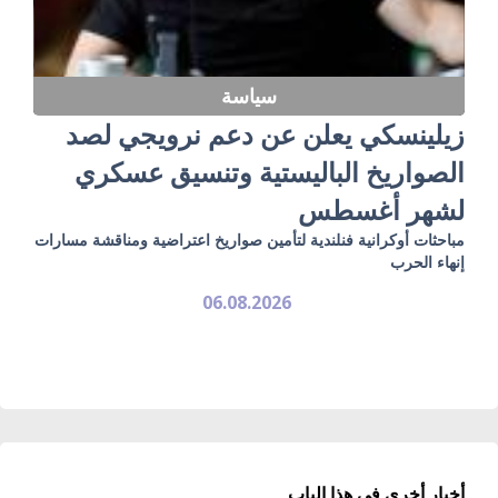
سياسة
زيلينسكي يعلن عن دعم نرويجي لصد
الصواريخ الباليستية وتنسيق عسكري
لشهر أغسطس
مباحثات أوكرانية فنلندية لتأمين صواريخ اعتراضية ومناقشة مسارات
إنهاء الحرب
06.08.2026
أخبار أخرى في هذا الباب