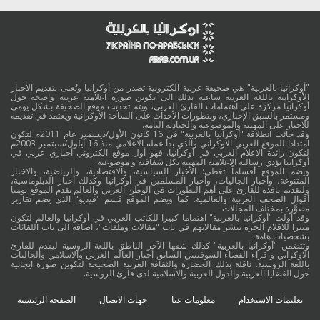
"أوكرانيا بالعربية" هي صحيفة عربية الكترونية تصدر من أوكرانيا وتُعنى بتقديم الأخبار
الأوكرانية باللغة العربية ساعية بذلك الى تكوين صورة اعلامية عربية واضحة حول
أوكرانيا مركزة على اهتمامات القارئ العربي، ويتم تحديث موقع الصحيفة بشكل يومي
ومستمر بالسبق الإخباري، وبتطورات الأحداث على الساحة الأوكرانية ويعتمد في تقديمه
للاخبار على المهنية والموضوعية والحيادية التامة.
وقد جائت انطلاقة "أوكرانيا بالعربية" في 16 كانون الأول/ديسمبر عام 2011م لتكون
امتدادا للموقع العربي الاوكراني والذي بدأ عمله الاعلامي منذ 16 أيلول/سبتمبر 2003م
لتكون رائدة الاعلام العربي في أوكرانيا. فهو أول موقع الكتروني أخباري عربي في
أوكرانيا يؤدي رسالته الاعلامية المهنية بكل شفافية و موضوعية.
ويضم الموقع أقساماً تغطي: الأخبار السياسية، والاقتصادية، والرياضية، والاخبار
المتنوعة، وأخبار الجاليات، وأخبار المسلمين في أوكرانيا وكذلك أخبار الدبلوماسية،
ولتقديم نافذة للقارئ على أهم التطورات في الوطن العربي والعالم يقدم الموقع يوميا
أقوال الصحف العربية والعالمية. كما ويضم الموقع قسم "فيديو" الذي يضم تقارير
مصوَّرة بمختلف المجالات.
وقد أولت "أوكرانيا بالعربية" اهتماما كبيرا للكاتب العربي في أوكرانيا والعالم لتكون
منبرا للاقلام الحرة بنشر مقالاتهم في باب "مقالات وملفات"، اضافة الى باب اللقائات
بشخصيات هامة.
وتتضمن "أوكرانيا بالعربية" كذلك شقها الآخر الناطق باللغة الروسية ليقدم للقارئ
الاوكراني و قراء الفضاء السوفييتي السابق أخبار العالم العربي والاسلامي والجاليات
باللغة الروسية. ناقلة بذلك الحضارة والثقافة العربية الصحيحة لتكوين صورة ايجابية
حول القضايا العربية والدول العربية والاسلامية لدى قارئ الروسية.
تعليمات الاستخدام
معلومات عنا
جهات الاتصال
الصفحة الرئيسية