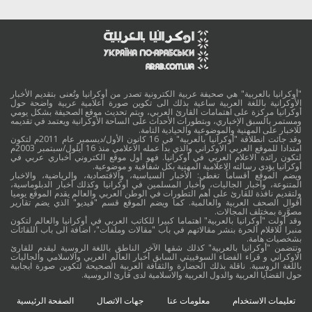
"أوكرانيا بالعربية" هي صحيفة عربية الكترونية تصدر من أوكرانيا وتُعنى بتقديم الأخبار
الأوكرانية باللغة العربية ساعية بذلك الى تكوين صورة اعلامية عربية واضحة حول
أوكرانيا مركزة على اهتمامات القارئ العربي، ويتم تحديث موقع الصحيفة بشكل يومي
ومستمر بالسبق الإخباري، وبتطورات الأحداث على الساحة الأوكرانية ويعتمد في تقديمه
للاخبار على المهنية والموضوعية والحيادية التامة.
وقد جائت انطلاقة "أوكرانيا بالعربية" في 16 كانون الأول/ديسمبر عام 2011م لتكون
امتدادا للموقع العربي الاوكراني والذي بدأ عمله الاعلامي منذ 16 أيلول/سبتمبر 2003م
لتكون رائدة الاعلام العربي في أوكرانيا. فهو أول موقع الكتروني أخباري عربي في
أوكرانيا يؤدي رسالته الاعلامية المهنية بكل شفافية و موضوعية.
ويضم الموقع أقساماً تغطي: الأخبار السياسية، والاقتصادية، والرياضية، والاخبار
المتنوعة، وأخبار الجاليات، وأخبار المسلمين في أوكرانيا وكذلك أخبار الدبلوماسية،
ولتقديم نافذة للقارئ على أهم التطورات في الوطن العربي والعالم يقدم الموقع يوميا
أقوال الصحف العربية والعالمية. كما ويضم الموقع قسم "فيديو" الذي يضم تقارير
مصوَّرة بمختلف المجالات.
وقد أولت "أوكرانيا بالعربية" اهتماما كبيرا للكاتب العربي في أوكرانيا والعالم لتكون
منبرا للاقلام الحرة بنشر مقالاتهم في باب "مقالات وملفات"، اضافة الى باب اللقائات
بشخصيات هامة.
وتتضمن "أوكرانيا بالعربية" كذلك شقها الآخر الناطق باللغة الروسية ليقدم للقارئ
الاوكراني و قراء الفضاء السوفييتي السابق أخبار العالم العربي والاسلامي والجاليات
باللغة الروسية. ناقلة بذلك الحضارة والثقافة العربية الصحيحة لتكوين صورة ايجابية
حول القضايا العربية والدول العربية والاسلامية لدى قارئ الروسية.
تعليمات الاستخدام
معلومات عنا
جهات الاتصال
الصفحة الرئيسية