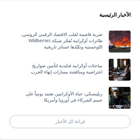
الأخبار الرئيسية
ضربة قاصمة لقلب الاقتصاد الرقمي الروسي،
طائرات أوكرانية تُفجّر شبكة Wildberries
اللوجستية وتكبّدها خسائر تاريخية
مباحثات أوكرانية فنلندية لتأمين صواريخ
اعتراضية ومناقشة مسارات إنهاء الحرب
زيلينسكي: حياة الأوكرانيين تعتمد يومياً على
حسم الشركاء في أوروبا وأمريكا
قراءة كل الأخبار