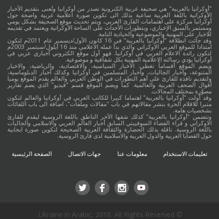
"أوكرانيا بالعربية" هي صحيفة عربية الكترونية تصدر من أوكرانيا وتُعنى بتقديم الأخبار
الأوكرانية باللغة العربية ساعية بذلك الى تكوين صورة اعلامية عربية واضحة حول
أوكرانيا مركزة على اهتمامات القارئ العربي، ويتم تحديث موقع الصحيفة بشكل يومي
ومستمر بالسبق الإخباري، وبتطورات الأحداث على الساحة الأوكرانية ويعتمد في تقديمه
للاخبار على المهنية والموضوعية والحيادية التامة.
وقد جائت انطلاقة "أوكرانيا بالعربية" في 16 كانون الأول/ديسمبر عام 2011م لتكون
امتدادا للموقع العربي الاوكراني والذي بدأ عمله الاعلامي منذ 16 أيلول/سبتمبر 2003م
لتكون رائدة الاعلام العربي في أوكرانيا. فهو أول موقع الكتروني أخباري عربي في
أوكرانيا يؤدي رسالته الاعلامية المهنية بكل شفافية و موضوعية.
ويضم الموقع أقساماً تغطي: الأخبار السياسية، والاقتصادية، والرياضية، والاخبار
المتنوعة، وأخبار الجاليات، وأخبار المسلمين في أوكرانيا وكذلك أخبار الدبلوماسية،
ولتقديم نافذة للقارئ على أهم التطورات في الوطن العربي والعالم يقدم الموقع يوميا
أقوال الصحف العربية والعالمية. كما ويضم الموقع قسم "فيديو" الذي يضم تقارير
مصوَّرة بمختلف المجالات.
وقد أولت "أوكرانيا بالعربية" اهتماما كبيرا للكاتب العربي في أوكرانيا والعالم لتكون
منبرا للاقلام الحرة بنشر مقالاتهم في باب "مقالات وملفات"، اضافة الى باب اللقائات
بشخصيات هامة.
وتتضمن "أوكرانيا بالعربية" كذلك شقها الآخر الناطق باللغة الروسية ليقدم للقارئ
الاوكراني و قراء الفضاء السوفييتي السابق أخبار العالم العربي والاسلامي والجاليات
باللغة الروسية. ناقلة بذلك الحضارة والثقافة العربية الصحيحة لتكوين صورة ايجابية
حول القضايا العربية والدول العربية والاسلامية لدى قارئ الروسية.
تعليمات الاستخدام
معلومات عنا
جهات الاتصال
الصفحة الرئيسية
© Ukraine in Arabic, 2018. All Rights Reserved.