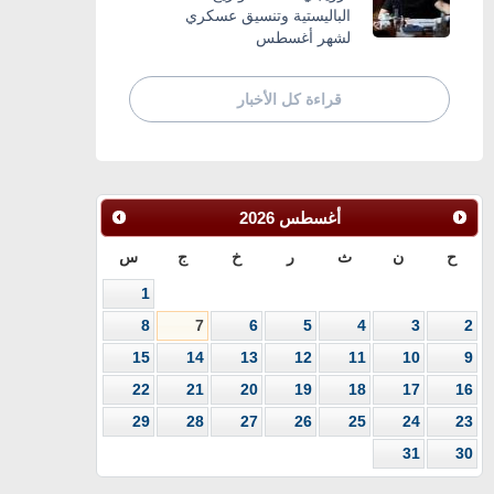
الباليستية وتنسيق عسكري
لشهر أغسطس
قراءة كل الأخبار
أغسطس
2026
ح
ن
ث
ر
خ
ج
س
1
8
7
6
5
4
3
2
15
14
13
12
11
10
9
22
21
20
19
18
17
16
29
28
27
26
25
24
23
31
30