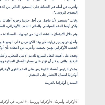
وأعرب عن أمله في الحفاظ على المستوى العالي من الدعم و
المعتدي الروسي".
وقال: "سننتصر لأننا نناضل من أجل حريتنا وحرية أطفالنا. و
ولكن أيضا الدعم السياسي والمالي للشعب الأوكراني، للمع
وتم خلال الاجتماع مناقشة المزيد من توجيهات المساعدة م
وأطلع فولوديمير زيلينسكي وفد الكونغرس على الوضع على 
الشعب الأوكراني يؤمن بجيشه، وأعرب عن اعتقاده بأن أوكر
وشدد على أهمية النقل السريع للدعم الأمني ​​المعلن. وأشا
الدفاع، والتي يمكن أن تؤثر على مسار الأعمال العدائية و
وشكر الرئيس أعضاء الكونغرس على الدعم القوي لأوكرانيا
أوكرانيا لضمان الانتصار على المعتدي.
المصدر: أوكرانيا بالعربية
#أوكرانيا وأمريكا
,
#أوكرانيا وروسيا
,
#الحرب في أوكرانيا