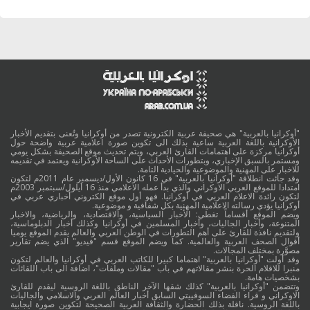
"أوكرانيا بالعربية" هي صحيفة عربية الكترونية تصدر من أوكرانيا وتُعنى بتقديم الأخبار
الأوكرانية باللغة العربية ساعية بذلك الى تكوين صورة اعلامية عربية واضحة حول
أوكرانيا مركزة على اهتمامات القارئ العربي، ويتم تحديث موقع الصحيفة بشكل يومي
ومستمر بالسبق الإخباري، وبتطورات الأحداث على الساحة الأوكرانية ويعتمد في تقديمه
للاخبار على المهنية والموضوعية والحيادية التامة.
وقد جائت انطلاقة "أوكرانيا بالعربية" في 16 كانون الأول/ديسمبر عام 2011م لتكون
امتدادا للموقع العربي الاوكراني والذي بدأ عمله الاعلامي منذ 16 أيلول/سبتمبر 2003م
لتكون رائدة الاعلام العربي في أوكرانيا. فهو أول موقع الكتروني أخباري عربي في
أوكرانيا يؤدي رسالته الاعلامية المهنية بكل شفافية و موضوعية.
ويضم الموقع أقساماً تغطي: الأخبار السياسية، والاقتصادية، والرياضية، والاخبار
المتنوعة، وأخبار الجاليات، وأخبار المسلمين في أوكرانيا وكذلك أخبار الدبلوماسية،
ولتقديم نافذة للقارئ على أهم التطورات في الوطن العربي والعالم يقدم الموقع يوميا
أقوال الصحف العربية والعالمية. كما ويضم الموقع قسم "فيديو" الذي يضم تقارير
مصوَّرة بمختلف المجالات.
وقد أولت "أوكرانيا بالعربية" اهتماما كبيرا للكاتب العربي في أوكرانيا والعالم لتكون
منبرا للاقلام الحرة بنشر مقالاتهم في باب "مقالات وملفات"، اضافة الى باب اللقائات
بشخصيات هامة.
وتتضمن "أوكرانيا بالعربية" كذلك شقها الآخر الناطق باللغة الروسية ليقدم للقارئ
الاوكراني و قراء الفضاء السوفييتي السابق أخبار العالم العربي والاسلامي والجاليات
باللغة الروسية. ناقلة بذلك الحضارة والثقافة العربية الصحيحة لتكوين صورة ايجابية