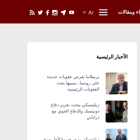
يحدث في العالم
اء ومقالات
الأخبار الرئيسية
بريطانيا تفرض عقوبات جديدة
على روسيا.. سيبيها يحدد
العقوبات الرئيسية
زيلينسكي يبحث تعزيز دفاع
دونيتسك والدفاع الجوي مع
دراباتي
زيلينسكي يزور صربيا لأول مرة