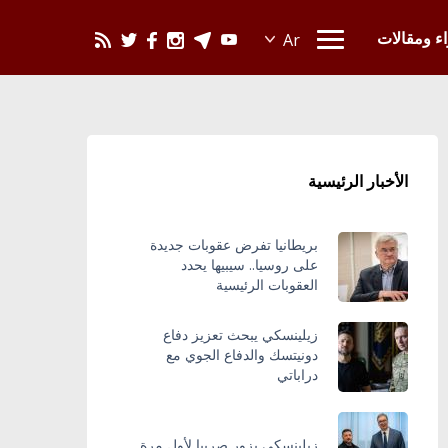
يحدث في العالم
اء ومقالات
الأخبار الرئيسية
بريطانيا تفرض عقوبات جديدة
على روسيا.. سيبيها يحدد
العقوبات الرئيسية
زيلينسكي يبحث تعزيز دفاع
دونيتسك والدفاع الجوي مع
دراباتي
زيلينسكي يزور صربيا لأول مرة