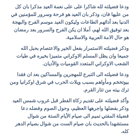
ودعا فضيلته لله شاكرا على على نعمة العيد مذكرا بان كل
من عليها فان، وذكر بان العيد هو فرحة وسرور للمؤمنين في
الدنيا بعد أدائهم الطاعات وليكون العيد موسم الفرح والبهجة
بعد توفيق الله لهم، آملا ان
يكن الفرح والسرور بعد رمضان
هو حال الامة العربية والاسلامية.
وذكر فضيلته الاستمرار بفعل الخير والاعتصام بحبل الله
جميعا وان يظل المسلم الاوكراني متميزا بخيره في طيات
الشعب الاوكراني المتعدد القوميات والأديان.
ودعا فضيلته الى التبرع للمهجرين والمساكين بعد ان فقدا
بيوتخخم ومأواهم بسبب ويلات الحرب في شرق اوكرانيا ومن
ترك بيته من تتار القرم.
وأكد فضيلته على تقديم زكاة الفطر قبل غروب شمس العيد
وذكر بفضلها واجرهها العظيم، وحول الصوم وفضله دعا
فضيلة المفتي تميم الى صيام الأيام الستة من شوال
مستشهدا بالحديث بان صيام الست من شوال بصيام الدهر
كله.