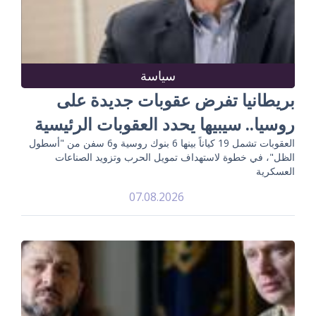
سياسة
بريطانيا تفرض عقوبات جديدة على
روسيا.. سيبيها يحدد العقوبات الرئيسية
العقوبات تشمل 19 كياناً بينها 6 بنوك روسية و6 سفن من "أسطول
الظل"، في خطوة لاستهداف تمويل الحرب وتزويد الصناعات
العسكرية
07.08.2026