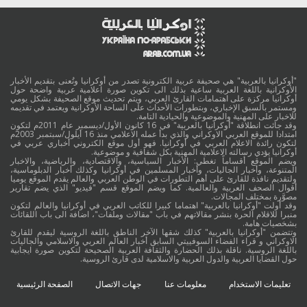
"أوكرانيا بالعربية" هي صحيفة عربية الكترونية تصدر من أوكرانيا وتُعنى بتقديم الأخبار
الأوكرانية باللغة العربية ساعية بذلك الى تكوين صورة اعلامية عربية واضحة حول
أوكرانيا مركزة على اهتمامات القارئ العربي، ويتم تحديث موقع الصحيفة بشكل يومي
ومستمر بالسبق الإخباري، وبتطورات الأحداث على الساحة الأوكرانية ويعتمد في تقديمه
للاخبار على المهنية والموضوعية والحيادية التامة.
وقد جائت انطلاقة "أوكرانيا بالعربية" في 16 كانون الأول/ديسمبر عام 2011م لتكون
امتدادا للموقع العربي الاوكراني والذي بدأ عمله الاعلامي منذ 16 أيلول/سبتمبر 2003م
لتكون رائدة الاعلام العربي في أوكرانيا. فهو أول موقع الكتروني أخباري عربي في
أوكرانيا يؤدي رسالته الاعلامية المهنية بكل شفافية و موضوعية.
ويضم الموقع أقساماً تغطي: الأخبار السياسية، والاقتصادية، والرياضية، والاخبار
المتنوعة، وأخبار الجاليات، وأخبار المسلمين في أوكرانيا وكذلك أخبار الدبلوماسية،
ولتقديم نافذة للقارئ على أهم التطورات في الوطن العربي والعالم يقدم الموقع يوميا
أقوال الصحف العربية والعالمية. كما ويضم الموقع قسم "فيديو" الذي يضم تقارير
مصوَّرة بمختلف المجالات.
وقد أولت "أوكرانيا بالعربية" اهتماما كبيرا للكاتب العربي في أوكرانيا والعالم لتكون
منبرا للاقلام الحرة بنشر مقالاتهم في باب "مقالات وملفات"، اضافة الى باب اللقائات
بشخصيات هامة.
وتتضمن "أوكرانيا بالعربية" كذلك شقها الآخر الناطق باللغة الروسية ليقدم للقارئ
الاوكراني و قراء الفضاء السوفييتي السابق أخبار العالم العربي والاسلامي والجاليات
باللغة الروسية. ناقلة بذلك الحضارة والثقافة العربية الصحيحة لتكوين صورة ايجابية
حول القضايا العربية والدول العربية والاسلامية لدى قارئ الروسية.
تعليمات الاستخدام
معلومات عنا
جهات الاتصال
الصفحة الرئيسية