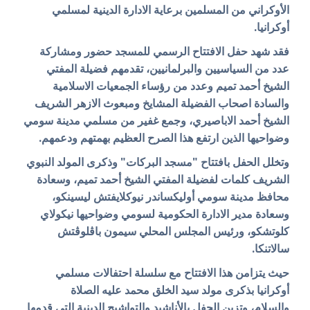
الأوكراني من المسلمين برعاية الادارة الدينية لمسلمي
أوكرانيا.
فقد شهد حفل الافتتاح الرسمي للمسجد حضور ومشاركة
عدد من السياسيين والبرلمانيين، تقدمهم فضيلة المفتي
الشيخ أحمد تميم وعدد من رؤساء الجمعيات الاسلامية
والسادة اصحاب الفضيلة المشايخ ومبعوث الازهر الشريف
الشيخ أحمد الاباصيري، وجمع غفير من مسلمي مدينة سومي
وضواحيها الذين ارتفع هذا الصرح العظيم بهمتهم ودعمهم.
وتخلل الحفل بافتتاح "مسجد البركات" وذكرى المولد النبوي
الشريف كلمات لفضيلة المفتي الشيخ أحمد تميم، وسعادة
محافظ مدينة سومي أوليكساندر نيوكلايفتش ليسينكو،
وسعادة مدير الادارة الحكومية لسومي وضواحيها نيكولاي
كلوتشكو، ورئيس المجلس المحلي سيمون باڤلوڤتش
سالاتنكا.
حيث يتزامن هذا الافتتاح مع سلسلة احتفالات مسلمي
أوكرانيا
بذكرى مولد سيد الخلق محمد عليه الصلاة
والسلام،
وتزين الحفل بالأناشيد والتواشيح الدينية التي قدمها