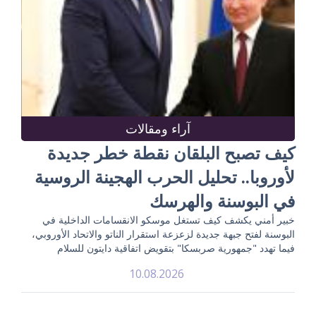
آراء ومقالات
كيف تصبح البلقان نقطة خطر جديدة
لأوروبا.. تحليل الحرب الهجينة الروسية
في البوسنة والهرسك
خبير أمني يكشف كيف تستغل موسكو الانقسامات الداخلية في
البوسنة لفتح جبهة جديدة لزعزعة استقرار الناتو والاتحاد الأوروبي،
فيما تهدد "جمهورية صربسكا" بتقويض اتفاقية دايتون للسلام
10.08.2026