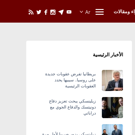
يحدث في العالم
اء ومقالات
الأخبار الرئيسية
بريطانيا تفرض عقوبات جديدة
على روسيا.. سيبيها يحدد
العقوبات الرئيسية
زيلينسكي يبحث تعزيز دفاع
دونيتسك والدفاع الجوي مع
دراباتي
زيلينسكي يزور صربيا لأول مرة