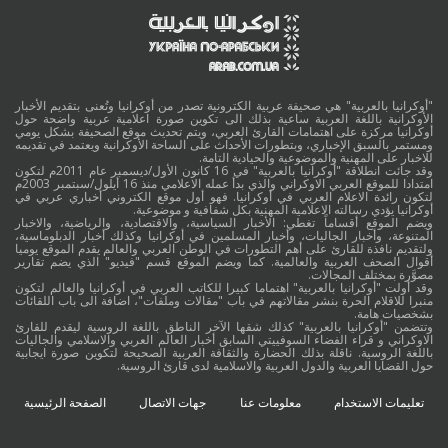
"أوكرانيا بالعربية" هي صحيفة عربية الكترونية تصدر من أوكرانيا وتُعنى بتقديم الأخبار
الأوكرانية باللغة العربية ساعية بذلك الى تكوين صورة اعلامية عربية واضحة حول
أوكرانيا مركزة على اهتمامات القارئ العربي، ويتم تحديث موقع الصحيفة بشكل يومي
ومستمر بالسبق الإخباري، وبتطورات الأحداث على الساحة الأوكرانية ويعتمد في تقديمه
للاخبار على المهنية والموضوعية والحيادية التامة.
وقد جائت انطلاقة "أوكرانيا بالعربية" في 16 كانون الأول/ديسمبر عام 2011م لتكون
امتدادا للموقع العربي الاوكراني والذي بدأ عمله الاعلامي منذ 16 أيلول/سبتمبر 2003م
لتكون رائدة الاعلام العربي في أوكرانيا. فهو أول موقع الكتروني أخباري عربي في
أوكرانيا يؤدي رسالته الاعلامية المهنية بكل شفافية و موضوعية.
ويضم الموقع أقساماً تغطي: الأخبار السياسية، والاقتصادية، والرياضية، والاخبار
المتنوعة، وأخبار الجاليات، وأخبار المسلمين في أوكرانيا وكذلك أخبار الدبلوماسية،
ولتقديم نافذة للقارئ على أهم التطورات في الوطن العربي والعالم يقدم الموقع يوميا
أقوال الصحف العربية والعالمية. كما ويضم الموقع قسم "فيديو" الذي يضم تقارير
مصوَّرة بمختلف المجالات.
وقد أولت "أوكرانيا بالعربية" اهتماما كبيرا للكاتب العربي في أوكرانيا والعالم لتكون
منبرا للاقلام الحرة بنشر مقالاتهم في باب "مقالات وملفات"، اضافة الى باب اللقائات
بشخصيات هامة.
وتتضمن "أوكرانيا بالعربية" كذلك شقها الآخر الناطق باللغة الروسية ليقدم للقارئ
الاوكراني و قراء الفضاء السوفييتي السابق أخبار العالم العربي والاسلامي والجاليات
باللغة الروسية. ناقلة بذلك الحضارة والثقافة العربية الصحيحة لتكوين صورة ايجابية
حول القضايا العربية والدول العربية والاسلامية لدى قارئ الروسية.
تعليمات الاستخدام
معلومات عنا
جهات الاتصال
الصفحة الرئيسية