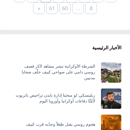
»
61
60
…
8
الأخبار الرئيسية
الشرطة الأوكرانية تنشر مشاهد لآثار قصف
روسي دامي على ضواحي كييف خلّف ضحايا
مدنيين
زيلينسكي: لو منحتنا إدارة بايدن تراخيص باتريوت
لَأمّنَّا دفاعات أوكرانيا وأوروبا اليوم
هجوم روسي يقتل طفلاً وجدّيه قرب كييف